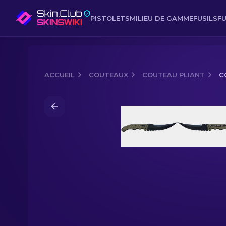
PISTOLETS
MILIEU DE GAMME
FUSILS
FU
ACCUEIL
COUTEAUX
COUTEAU PLIANT
C
Media of
Couteau pliant (★) | Acier bl