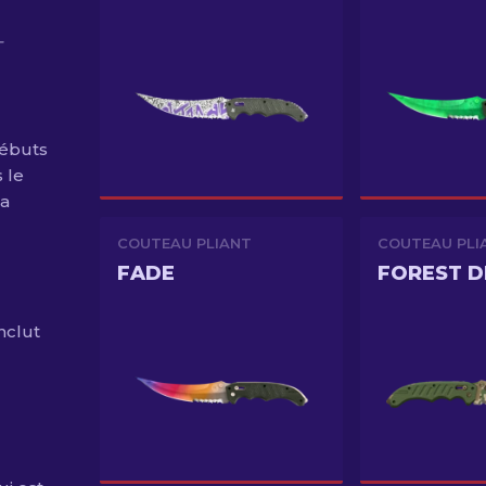
–
débuts
s le
la
COUTEAU PLIANT
COUTEAU PLI
FADE
FOREST 
nclut