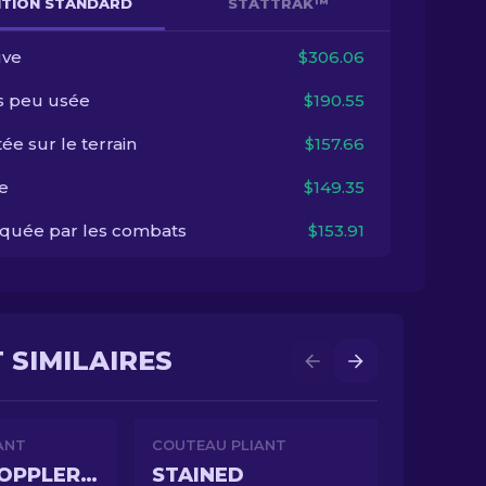
NITION STANDARD
STATTRAK™
ve
$306.06
s peu usée
$190.55
ée sur le terrain
$157.66
e
$149.35
quée par les combats
$153.91
 SIMILAIRES
ANT
COUTEAU PLIANT
GAMMA DOPPLER EMERALD
STAINED