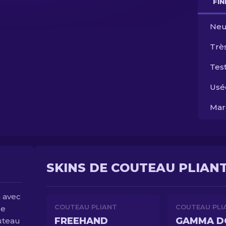
FI
Neu
Trè
Test
Usé
Mar
SKINS DE COUTEAU PLIANT
n avec
COUTEAU PLIANT
COUTEAU PLI
re
FREEHAND
outeau