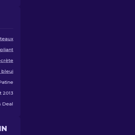
pour vous.
teaux
pliant
ecrète
 bleui
Patine
t 2013
 Deal
IN