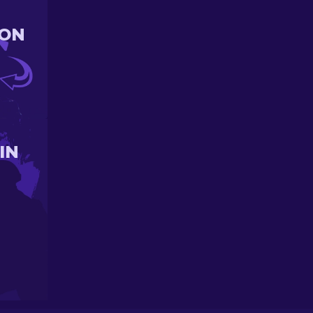
ION
IN