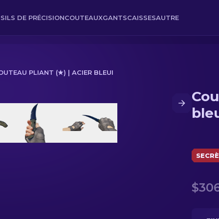
SILS DE PRÉCISION
COUTEAUX
GANTS
CAISSES
AUTRE
OUTEAU PLIANT (★) | ACIER BLEUI
Cou
eui
ble
SECR
$306