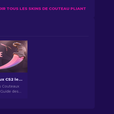
OIR TOUS LES SKINS DE COUTEAU PLIANT
Les Couteaux CS2 les Plus Chers [2026]
s Couteaux
 Guide des
ux les Plus
ares.