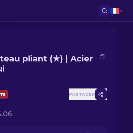
teau pliant (★) | Acier
ui
PARTAGER
ÈTE
.06