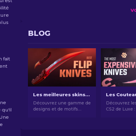
ui est
lité
V
ture
plus
BLOG
 fait
ment
Les meilleures skins de "Flip" couteau sur CS2 [2026]
une
Découvrez une gamme de
Découvrez le
designs et de motifs
CS2 de Luxe :
 qu'il
améliorés sur ces skins
top 10 coutea
 Une
CS2 Flip Knife. Découvrez
Précieux et R
le
les 7 meilleures options
que nous avons choisies