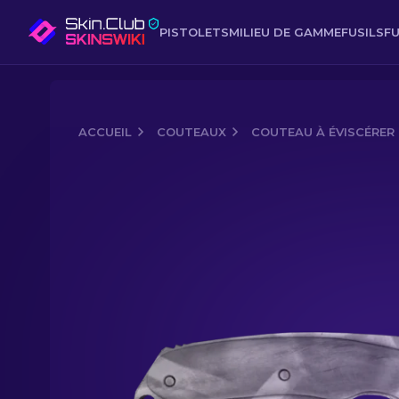
PISTOLETS
MILIEU DE GAMME
FUSILS
FU
ACCUEIL
COUTEAUX
COUTEAU À ÉVISCÉRER
Media of
Couteau à éviscérer (★) | M