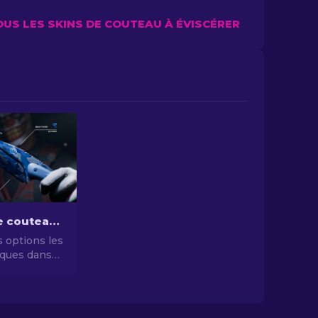
OUS LES SKINS DE COUTEAU À ÉVISCÉRER
Les skins de couteaux CS2 les moins chers [2026]
 options les
ques dans
es skins de
 les moins
iorez votre
sans vous