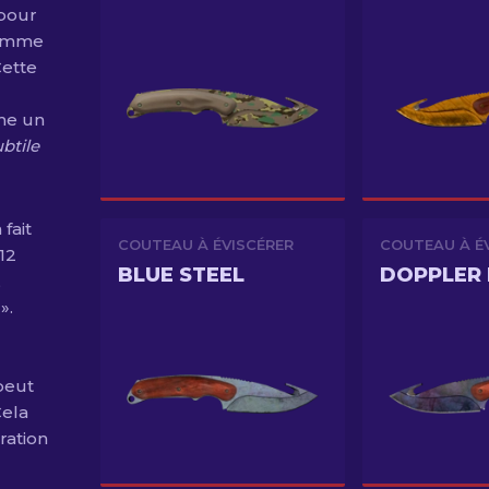
 pour
comme
Cette
me un
btile
fait
COUTEAU À ÉVISCÉRER
COUTEAU À É
 12
BLUE STEEL
,
».
peut
Cela
ration