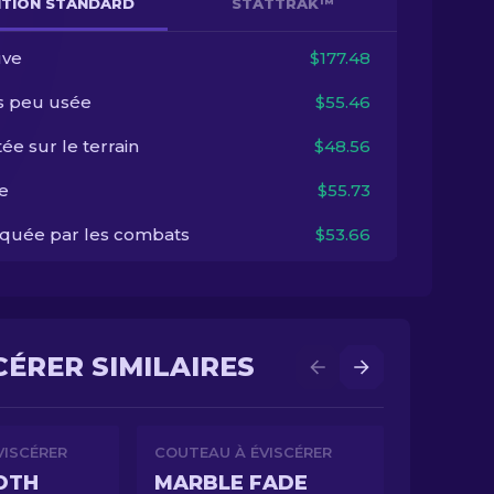
NITION STANDARD
STATTRAK™
ve
$177.48
s peu usée
$55.46
ée sur le terrain
$48.56
e
$55.73
quée par les combats
$53.66
CÉRER SIMILAIRES
VISCÉRER
COUTEAU À ÉVISCÉRER
OTH
MARBLE FADE