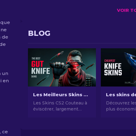
VOIR T
asque
une
BLOG
s de
 de
a un
i en
Les Meilleurs Skins de Couteau à éviscérer de CS2
Les Skins CS2 Couteau à
Découvrez les
éviscérer, largement
plus économi
admirés, avec leurs
notre guide d
designs variés et leur
couteaux CS2
aspect esthétique,
chers et amél
, ce
deviennent souvent des
style de jeu 