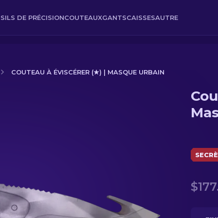
SILS DE PRÉCISION
COUTEAUX
GANTS
CAISSES
AUTRE
COUTEAU À ÉVISCÉRER (★) | MASQUE URBAIN
Cou
asque urbain
Mas
SECR
$177