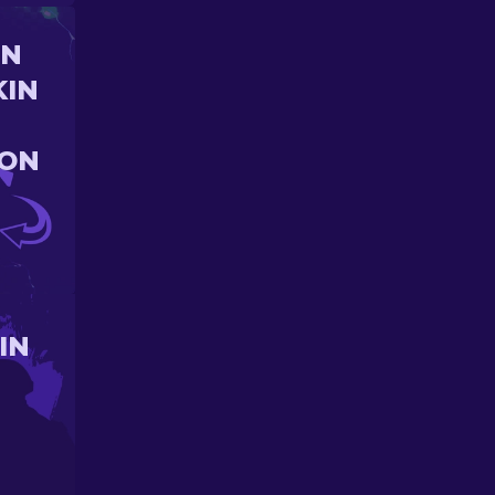
UN
KIN
ION
IN