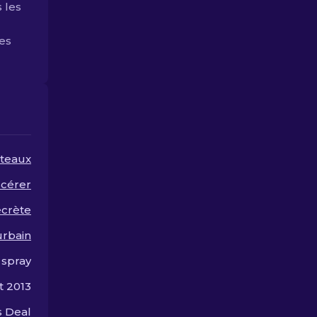
s les
symboles de prestige et
ruiner!
de goût personnel.
es
teaux
scérer
ecrète
rbain
 spray
t 2013
 Deal