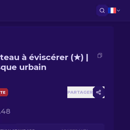
teau à éviscérer (★) |
que urbain
PARTAGER
ÈTE
.48