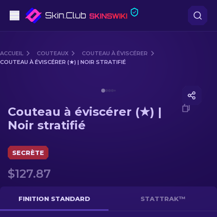
Pistolets
ACCUEIL
COUTEAUX
COUTEAU À ÉVISCÉRER
COUTEAU À ÉVISCÉRER (★) | NOIR STRATIFIÉ
Milieu de gamme
Media of
Couteau à éviscérer (★) | Noir stratifié
Fusils
Couteau à éviscérer (★) |
Fusils de Précision
Noir stratifié
Couteaux
SECRÈTE
Gants
$127.87
Caisses
FINITION STANDARD
STATTRAK™
Autre