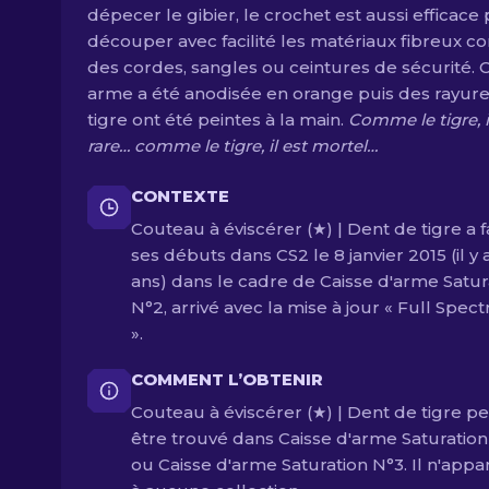
dépecer le gibier, le crochet est aussi efficace
découper avec facilité les matériaux fibreux 
des cordes, sangles ou ceintures de sécurité. 
arme a été anodisée en orange puis des rayur
tigre ont été peintes à la main.
Comme le tigre, i
rare… comme le tigre, il est mortel…
CONTEXTE
Couteau à éviscérer (★) | Dent de tigre a f
ses débuts dans CS2 le 8 janvier 2015 (il y a
ans) dans le cadre de Caisse d'arme Satur
N°2, arrivé avec la mise à jour « Full Spec
».
COMMENT L’OBTENIR
Couteau à éviscérer (★) | Dent de tigre p
être trouvé dans Caisse d'arme Saturatio
ou Caisse d'arme Saturation N°3. Il n'appar