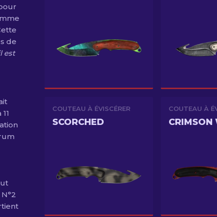
 pour
comme
Cette
es de
l est
ait
COUTEAU À ÉVISCÉRER
COUTEAU À É
 11
SCORCHED
CRIMSON
ation
trum
eut
n N°2
tient