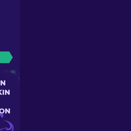
UN
KIN
ION