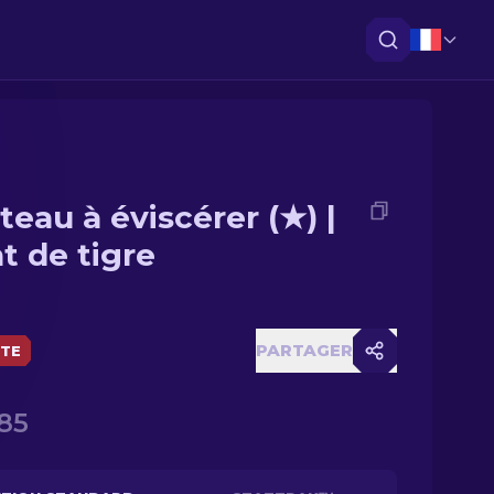
teau à éviscérer (★) |
t de tigre
PARTAGER
ÈTE
85