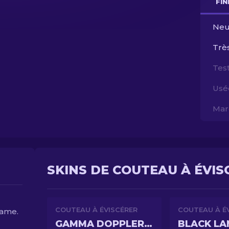
FI
Neu
Trè
Test
Usé
Mar
SKINS DE COUTEAU À ÉVIS
COUTEAU À ÉVISCÉRER
COUTEAU À É
lame.
GAMMA DOPPLER PHASE 4
BLACK LA