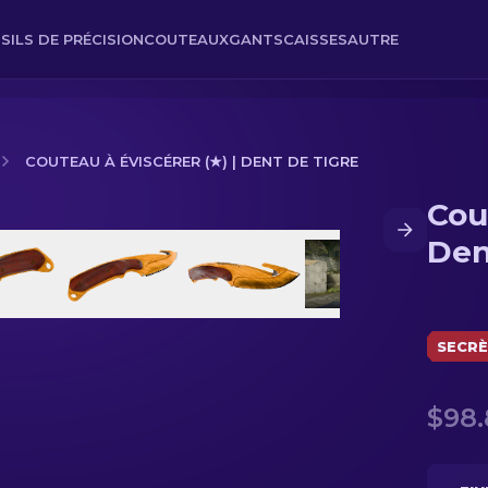
SILS DE PRÉCISION
COUTEAUX
GANTS
CAISSES
AUTRE
COUTEAU À ÉVISCÉRER (★) | DENT DE TIGRE
Cou
nt de tigre
Den
SECR
$98.