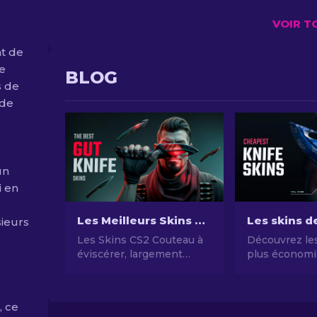
VOIR T
nt de
ne
BLOG
s de
 de
un
i en
Les Meilleurs Skins de Couteau à éviscérer de CS2
sieurs
Les Skins CS2 Couteau à
Découvrez les
éviscérer, largement
plus économi
admirés, avec leurs
notre guide d
designs variés et leur
couteaux CS2
aspect esthétique,
chers et amél
, ce
deviennent souvent des
style de jeu 