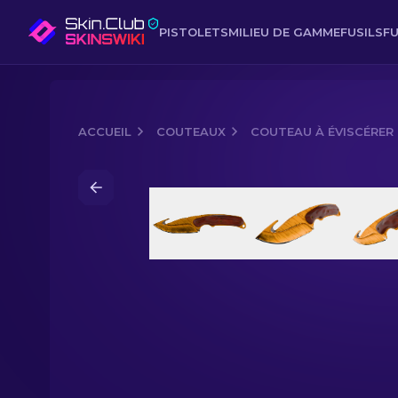
PISTOLETS
MILIEU DE GAMME
FUSILS
FU
ACCUEIL
COUTEAUX
COUTEAU À ÉVISCÉRER
Media of
Couteau à éviscérer (★) | De