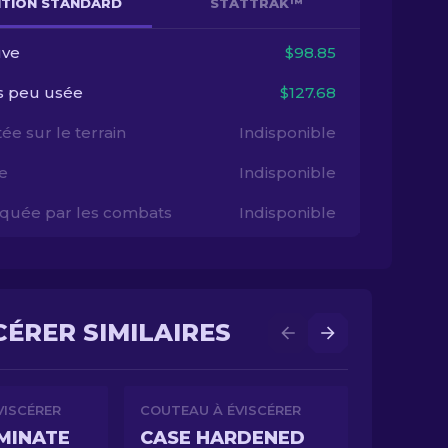
NITION STANDARD
STATTRAK™
ve
$98.85
s peu usée
$127.68
ée sur le terrain
Indisponible
e
Indisponible
quée par les combats
Indisponible
CÉRER SIMILAIRES
VISCÉRER
COUTEAU À ÉVISCÉRER
MINATE
CASE HARDENED