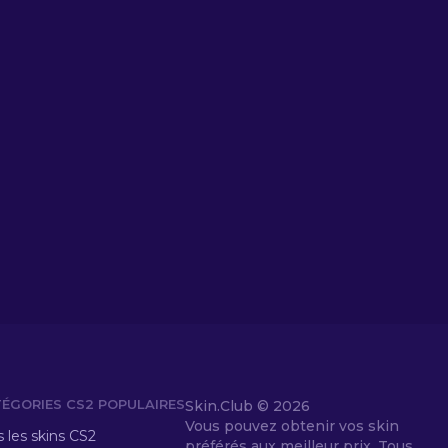
ÉGORIES CS2 POPULAIRES
Skin.Club ©
2026
Vous pouvez obtenir vos skin
 les skins CS2
préférés aux meilleur prix. Tous