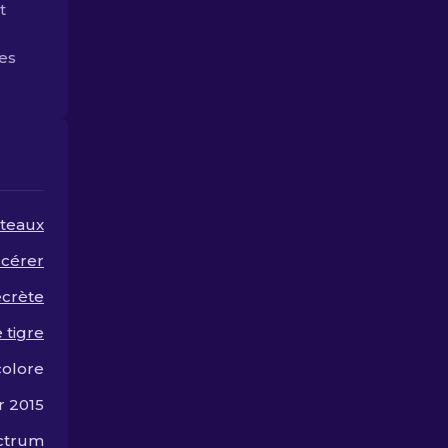
t
symboles de prestige et
ruiner!
de goût personnel.
es
teaux
scérer
ecrète
 tigre
colore
r 2015
ectrum