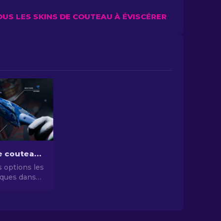
OUS LES SKINS DE COUTEAU À ÉVISCÉRER
Les skins de couteaux CS2 les moins chers [2026]
 options les
ques dans
es skins de
 les moins
iorez votre
sans vous