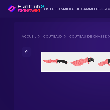
PISTOLETS
MILIEU DE GAMME
FUSILS
FU
ACCUEIL
COUTEAUX
COUTEAU DE CHASSE
Media of
Couteau de chasse (★) | Ca