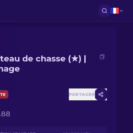
teau de chasse (★) |
nage
PARTAGER
ÈTE
.88