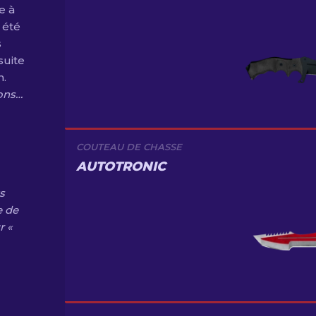
e à
 été
s
suite
n.
ions…
COUTEAU DE CHASSE
AUTOTRONIC
s
e de
r «