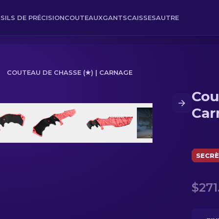
SILS DE PRÉCISION
COUTEAUX
GANTS
CAISSES
AUTRE
COUTEAU DE CHASSE (★) | CARNAGE
Cou
rnage
Car
SECR
$271