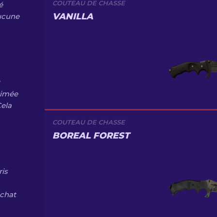
COUTEAU DE CHASSE
é
VANILLA
aucune
stimée
Cela
COUTEAU DE CHASSE
BOREAL FOREST
ris
achat