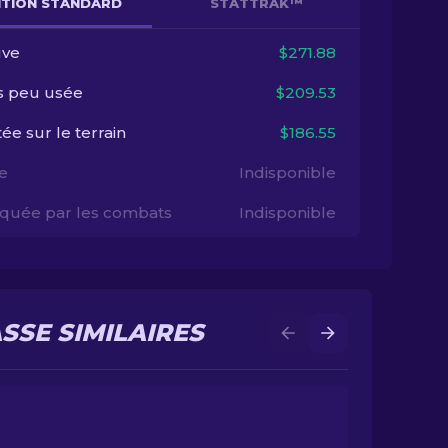
NITION STANDARD
STATTRAK™
ve
$271.88
s peu usée
$209.53
ée sur le terrain
$186.55
e
Indisponible
quée par les combats
Indisponible
SSE SIMILAIRES