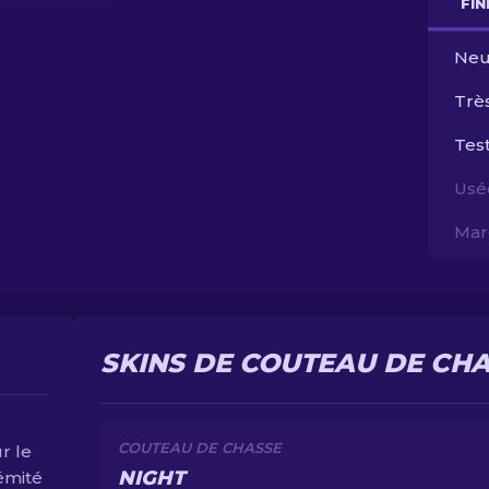
FI
Neu
Trè
Test
Usé
Mar
SKINS DE COUTEAU DE CHA
COUTEAU DE CHASSE
r le
NIGHT
émité