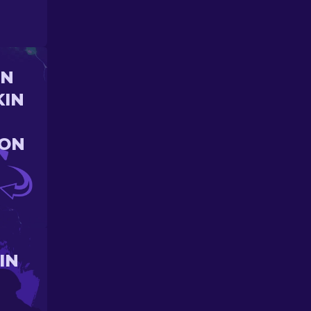
UN
KIN
ION
IN