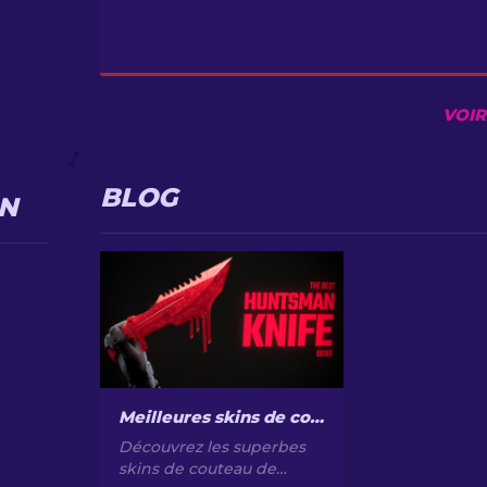
VOIR
BLOG
IN
Meilleures skins de couteau de chasseur dans CS2 [2026]
Découvrez les superbes
skins de couteau de