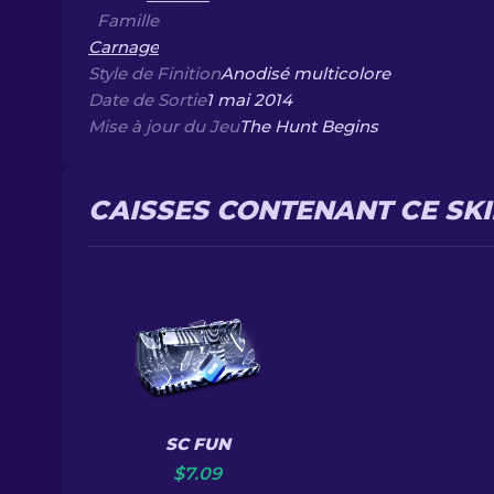
Famille
Carnage
Style de Finition
Anodisé multicolore
Date de Sortie
1 mai 2014
Mise à jour du Jeu
The Hunt Begins
CAISSES CONTENANT CE SK
SC FUN
$
7.09