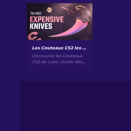
chasseur dans CS2. Des
designs élégants pour
améliorer votre style et
gameplay.
Les Couteaux CS2 les Plus Chers [2026]
Découvrez les Couteaux
CS2 de Luxe : Guide des
top 10 couteaux les Plus
Précieux et Rares.