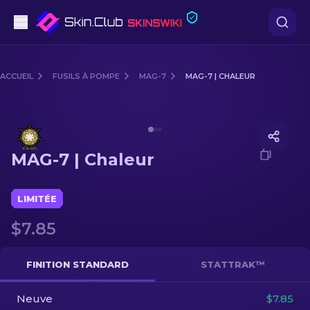
Pistolets
ACCUEIL
FUSILS À POMPE
MAG-7
MAG-7 | CHALEUR
Milieu de gamme
Media of
MAG-7 | Chaleur
Fusils
MAG-7 | Chaleur
Fusils de Précision
Couteaux
LIMITÉE
$7.85
Gants
Caisses
FINITION STANDARD
STATTRAK™
Neuve
Autre
$7.85