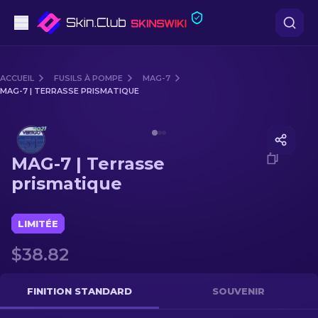
Pistolets
ACCUEIL
FUSILS À POMPE
MAG-7
MAG-7 | TERRASSE PRISMATIQUE
Milieu de gamme
Media of
MAG-7 | Terrasse prismatique
Fusils
MAG-7 | Terrasse
Fusils de Précision
prismatique
Couteaux
LIMITÉE
Gants
$38.82
Caisses
FINITION STANDARD
SOUVENIR
Autre