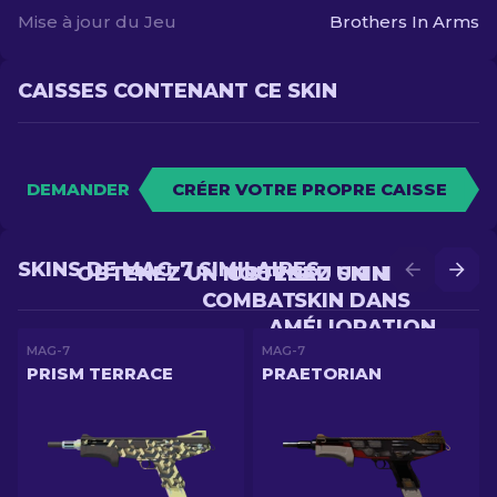
Mise à jour du Jeu
Brothers In Arms
CAISSES CONTENANT CE SKIN
DEMANDER
CRÉER VOTRE PROPRE CAISSE
SKINS DE MAG-7 SIMILAIRES
OBTENEZ UN NOUVEAU SKIN EN
OBTENEZ UN MEILLEUR
COMBAT
SKIN DANS
AMÉLIORATION
MAG-7
MAG-7
PRISM TERRACE
PRAETORIAN