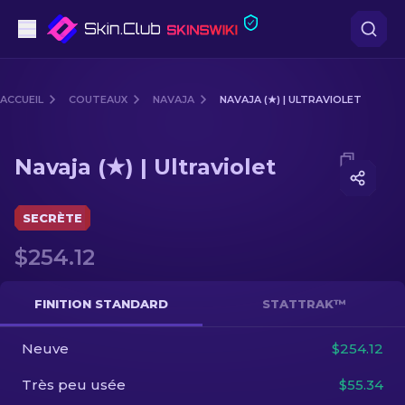
Pistolets
ACCUEIL
COUTEAUX
NAVAJA
NAVAJA (★) | ULTRAVIOLET
Milieu de gamme
Media of
Navaja (★) | Ultraviolet
Navaja (★) | Ultraviolet
Fusils
Fusils de Précision
SECRÈTE
$254.12
Couteaux
Gants
FINITION STANDARD
STATTRAK™
Caisses
Neuve
$254.12
Très peu usée
$55.34
Autre