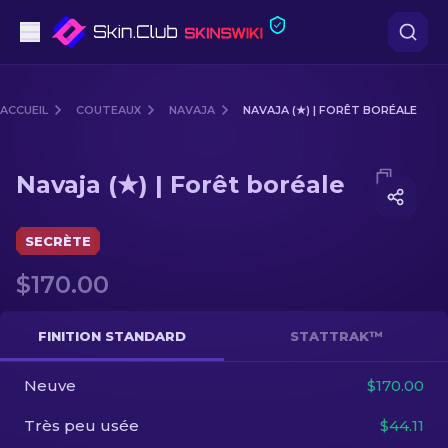
Pistolets
ACCUEIL
COUTEAUX
NAVAJA
NAVAJA (★) | FORÊT BORÉALE
Milieu de gamme
Media of
Navaja (★) | Forêt boréale
Navaja (★) | Forêt boréale
Fusils
Fusils de Précision
SECRÈTE
$170.00
Couteaux
Gants
FINITION STANDARD
STATTRAK™
Caisses
Neuve
$170.00
Très peu usée
$44.11
Autre