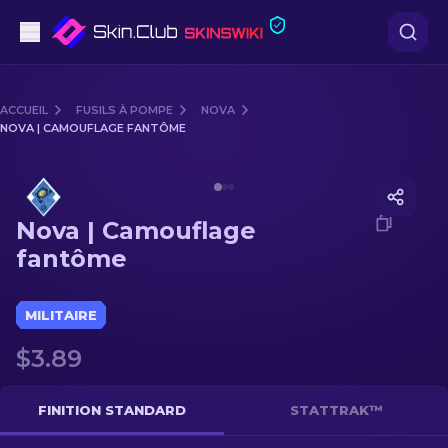
Pistolets
ACCUEIL
FUSILS À POMPE
NOVA
NOVA | CAMOUFLAGE FANTÔME
Milieu de gamme
Media of
Nova | Camouflage fantôme
Fusils
Nova | Camouflage
Fusils de Précision
fantôme
Couteaux
MILITAIRE
Gants
$3.89
Caisses
FINITION STANDARD
STATTRAK™
Autre