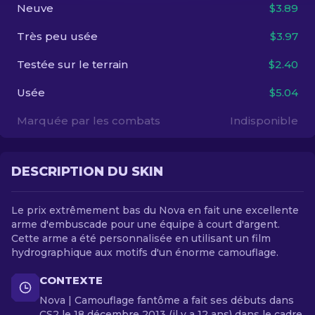
Neuve
$3.89
FR
Très peu usée
$3.97
Testée sur le terrain
$2.40
Usée
$5.04
Marquée par les combats
Indisponible
DESCRIPTION DU SKIN
Le prix extrêmement bas du Nova en fait une excellente
arme d'embuscade pour une équipe à court d'argent.
Cette arme a été personnalisée en utilisant un film
hydrographique aux motifs d'un énorme camouflage.
CONTEXTE
Nova | Camouflage fantôme a fait ses débuts dans
CS2 le 18 décembre 2013 (il y a 12 ans) dans le cadre