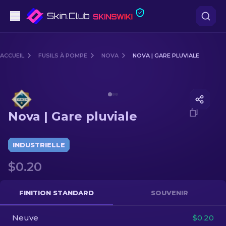
Pistolets
ACCUEIL
FUSILS À POMPE
NOVA
NOVA | GARE PLUVIALE
Milieu de gamme
Media of
Nova | Gare pluviale
Fusils
Nova | Gare pluviale
Fusils de Précision
Couteaux
INDUSTRIELLE
$0.20
Gants
Caisses
FINITION STANDARD
SOUVENIR
Neuve
Autre
$0.20