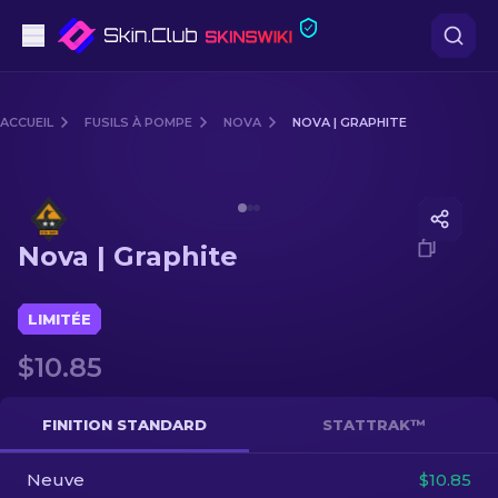
Pistolets
ACCUEIL
FUSILS À POMPE
NOVA
NOVA | GRAPHITE
Milieu de gamme
Media of
Nova | Graphite
Fusils
Nova | Graphite
Fusils de Précision
Couteaux
LIMITÉE
$10.85
Gants
Caisses
FINITION STANDARD
STATTRAK™
Neuve
Autre
$10.85