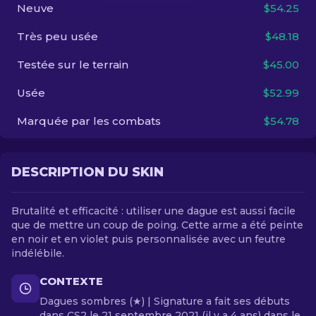
Neuve
$54.25
FR
Très peu usée
$48.18
Testée sur le terrain
$45.00
Usée
$52.99
Marquée par les combats
$54.78
DESCRIPTION DU SKIN
Brutalité et efficacité : utiliser une dague est aussi facile
que de mettre un coup de poing. Cette arme a été peinte
en noir et en violet puis personnalisée avec un feutre
indélébile.
CONTEXTE
Dagues sombres (★) | Signature a fait ses débuts
dans CS2 le 21 septembre 2021 (il y a 4 ans) dans le