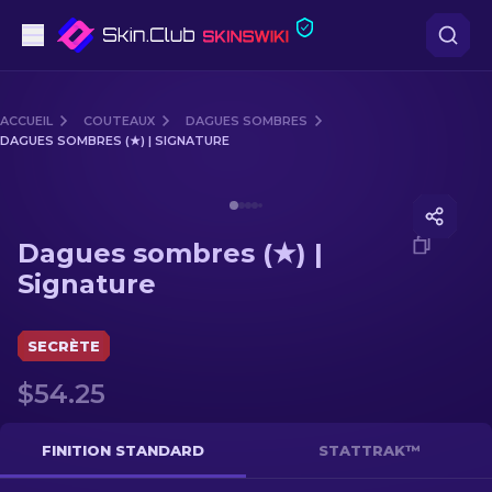
Pistolets
ACCUEIL
COUTEAUX
DAGUES SOMBRES
DAGUES SOMBRES (★) | SIGNATURE
Milieu de gamme
Media of
Dagues sombres (★) | Signature
Fusils
Dagues sombres (★) |
Fusils de Précision
Signature
Couteaux
SECRÈTE
Gants
$54.25
Caisses
FINITION STANDARD
STATTRAK™
Autre