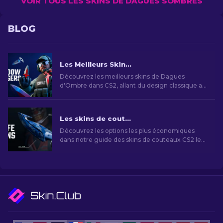
VOIR TOUS LES SKINS DE DAGUES SOMBRES
BLOG
Les Meilleurs Skins de Dagues d'Ombre dans CS2
Découvrez les meilleurs skins de Dagues
d'Ombre dans CS2, allant du design classique au
style vibrant. Personnalisez votre expérience de
jeu avec des options uniques qui se démarquent
sur le champ de bataille.
Les skins de couteaux CS2 les moins chers [2026]
Découvrez les options les plus économiques
dans notre guide des skins de couteaux CS2 les
moins chers et améliorez votre style de jeu sans
vous ruiner!