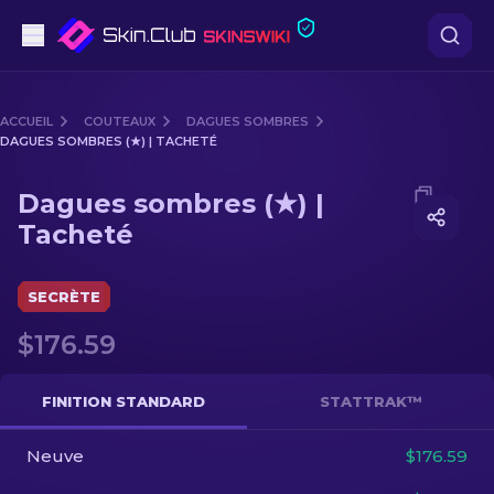
Pistolets
ACCUEIL
COUTEAUX
DAGUES SOMBRES
DAGUES SOMBRES (★) | TACHETÉ
Milieu de gamme
Media of
Dagues sombres (★) | Tacheté
Dagues sombres (★) |
Fusils
Tacheté
Fusils de Précision
SECRÈTE
Couteaux
$176.59
Gants
FINITION STANDARD
STATTRAK™
Caisses
Neuve
$176.59
Autre