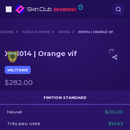
Pistolets
ACCUEIL
FUSILS À POMPE
XM1014
XM1014 | ORANGE VIF
Milieu de gamme
Media of
XM1014 | Orange vif
XM1014 | Orange vif
Fusils
Fusils de Précision
MILITAIRE
$282.00
Couteaux
Gants
FINITION STANDARD
Caisses
Neuve
$282.00
Très peu usée
$54.63
Autre