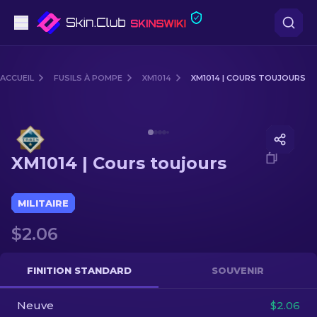
Pistolets
ACCUEIL
FUSILS À POMPE
XM1014
XM1014 | COURS TOUJOURS
Milieu de gamme
Media of
XM1014 | Cours toujours
Fusils
XM1014 | Cours toujours
Fusils de Précision
Couteaux
MILITAIRE
$2.06
Gants
Caisses
FINITION STANDARD
SOUVENIR
Neuve
Autre
$2.06