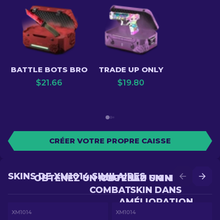
BATTLE BOTS BRO
TRADE UP ONLY
$
21.66
$
19.80
CRÉER VOTRE PROPRE CAISSE
SKINS DE XM1014 SIMILAIRES
OBTENEZ UN NOUVEAU SKIN EN
OBTENEZ UN MEILLEUR
COMBAT
SKIN DANS
AMÉLIORATION
XM1014
XM1014