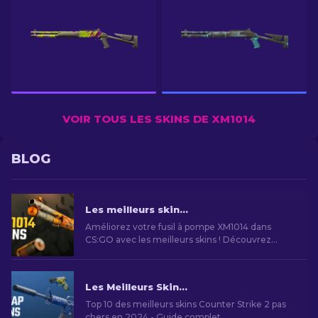
VOIR TOUS LES SKINS DE XM1014
BLOG
Les meilleurs skins XM1014 dans CS2 [2026]
Améliorez votre fusil à pompe XM1014 dans
CS:GO avec les meilleurs skins ! Découvrez
notre classement d’experts pour trouver
l’amélioration cosmétique parfaite pour votre
arme.
Les Meilleurs Skins Bon Marché dans CS2 [2026]
Top 10 des meilleurs skins Counter Strike 2 pas
chers en 2024 - Guide complet