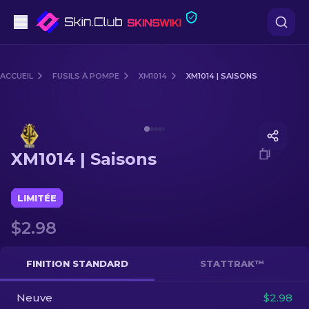
Pistolets
ACCUEIL
FUSILS À POMPE
XM1014
XM1014 | SAISONS
Milieu de gamme
Media of
XM1014 | Saisons
Fusils
XM1014 | Saisons
Fusils de Précision
Couteaux
LIMITÉE
$2.98
Gants
Caisses
FINITION STANDARD
STATTRAK™
Neuve
Autre
$2.98