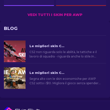
VEDI TUTTI I SKIN PER AWP
BLOG
Le migliori skin CS2 AWP: La scelta del cecchino [2026]
CS2 non riguarda solo le abilità, le tattiche e il
lavoro di squadra - riguarda anche lo stile.In
questo articolo esploreremo le migliori skin per
AWP CS2, mostrando le scelte migliori per chi
ama combinare estetica e prestazioni sul campo
Le migliori skin CS2 AWP sotto i 10 dollari [2026]
di battaglia.
Segna alto con le skin economiche per AWP
CS2 sotto i $10. Migliora il gioco senza spendere
troppo con queste scelte convenienti.