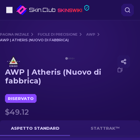
Pistole
PAGINA INIZIALE
FUCILE DI PRECISIONE
AWP
AWP | ATHERIS (NUOVO DI FABBRICA)
Fascia media
Media of
AWP | Atheris (Nuovo di fabbrica)
Fucile
AWP | Atheris (Nuovo di
Fucile di precisione
fabbrica)
Coltelli
RISERVATO
Guanto
$49.12
Casse
ASPETTO STANDARD
STATTRAK™
Altro