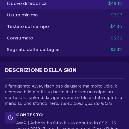
Nuovo di fabbrica
$49.12
IT
Usura minima
$7.67
Testato sul campo
$4.34
Consumato
$3.35
Segnato dalle battaglie
$3.32
DESCRIZIONE DELLA SKIN
Il famigerato AWP, rischioso da usare ma molto utile, è
riconoscibile per il suo tratto distintivo: un colpo, un
morto. Una splendida vipera verde e blu è stata dipinta a
mano su uno sfondo nero.
Tanto bella quanto letale
CONTESTO
AWP | Atheris ha fatto il suo debutto in CS2 il 13
marzo 2019 (7 anni fa) come parte di Cassa Prisma,