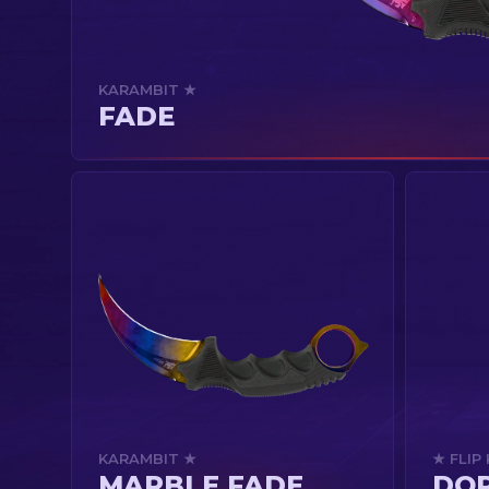
KARAMBIT ★
FADE
KARAMBIT ★
★ FLIP 
MARBLE FADE
DOP