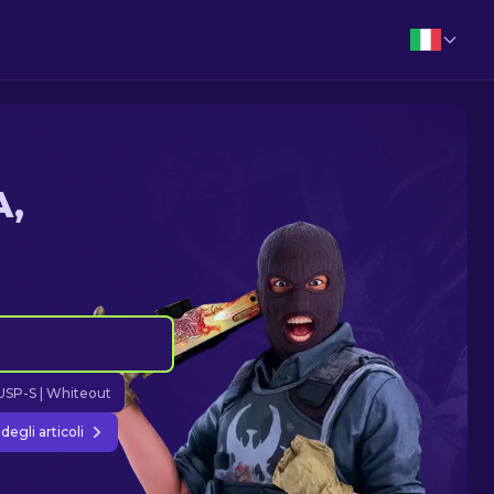
A,
USP-S | Whiteout
egli articoli