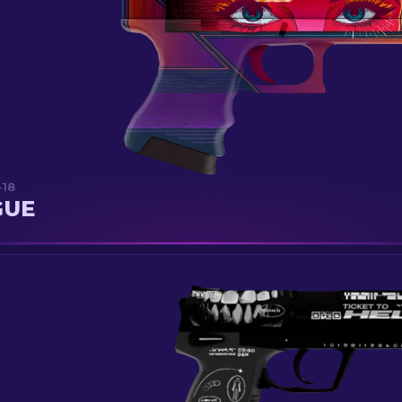
18
GUE