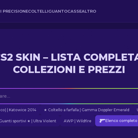
I PRECISIONE
COLTELLI
GUANTO
CASSE
ALTRO
S2 SKIN – LISTA COMPLET
COLLEZIONI E PREZZI
ico) | Katowice 2014
★ Coltello a farfalla | Gamma Doppler Emerald
Elenco completo d
Guanti sportivi ★ | Ultra Violent
AWP | Wildfire