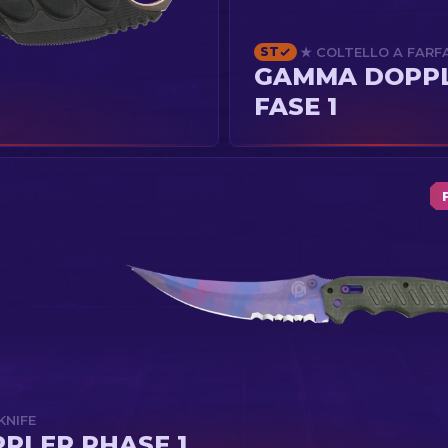
ST
★ COLTELLO A FARF
GAMMA DOPP
FASE 1
KNIFE
PLER PHASE 1