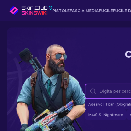
PISTOLE
FASCIA MEDIA
FUCILE
FUCILE D
C
Adesivo | Titan (Olograf
M4A1-S | Nightmare