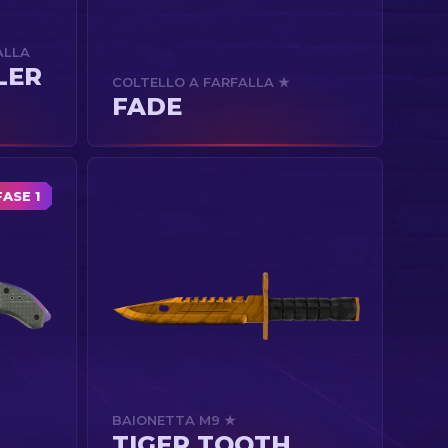
ALLA
LER
COLTELLO A FARFALLA ★
FADE
FASE 1
BAIONETTA M9 ★
TIGER TOOTH