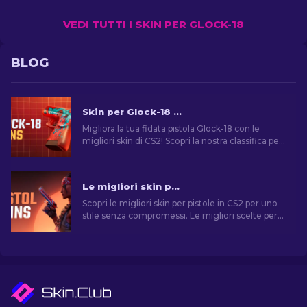
VEDI TUTTI I SKIN PER GLOCK-18
BLOG
Skin per Glock-18 di CS2: La Classifica Completa [2026]
Migliora la tua fidata pistola Glock-18 con le
migliori skin di CS2! Scopri la nostra classifica per
trovare l'aggiunta perfetta al tuo inventario.
Le migliori skin per pistola in CS2 [2026]
Scopri le migliori skin per pistole in CS2 per uno
stile senza compromessi. Le migliori scelte per
Desert Eagle, USP-S e molte altre!