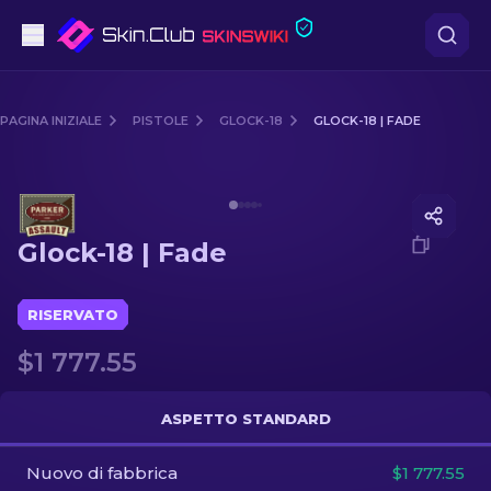
Pistole
PAGINA INIZIALE
PISTOLE
GLOCK-18
GLOCK-18 | FADE
Fascia media
Media of
Glock-18 | Fade
Fucile
Glock-18 | Fade
Fucile di precisione
Coltelli
RISERVATO
$1 777.55
Guanto
Casse
ASPETTO STANDARD
Nuovo di fabbrica
Altro
$1 777.55