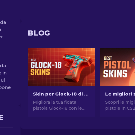
 da
i
BLOG
er
 da
e in
sul
spone
Skin per Glock-18 di CS2: La Classifica Completa [2026]
Migliora la tua fidata
Scopri le migl
pistola Glock-18 con le
pistole in CS
migliori skin di CS2!
stile senza 
E
Scopri la nostra classifica
Le migliori sc
per trovare l'aggiunta
Desert Eagle
perfetta al tuo inventario.
molte altre!