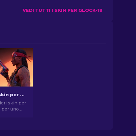
VEDI TUTTI I SKIN PER GLOCK-18
Le migliori skin per pistola in CS2 [2026]
iori skin per
2 per uno
compromessi.
elte per
, USP-S e