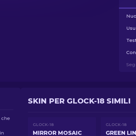
Nuo
Usu
Tes
Con
Segn
SKIN PER GLOCK-18 SIMILI
d che
GLOCK-18
GLOCK-18
MIRROR MOSAIC
GREEN LI
in