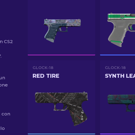
in CS2
.
GLOCK-18
GLOCK-18
RED TIRE
SYNTH LE
cun
ione
, con
 lo