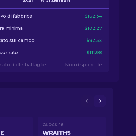
ASPETTO STANDARD
vo di fabbrica
$162.34
ra minima
$102.27
tato sul campo
$82.52
sumato
$111.98
ato dalle battaglie
Non disponibile
GLOCK-18
NE
WRAITHS