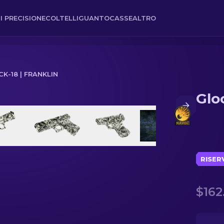
I PRECISIONE
COLTELLI
GUANTO
CASSE
ALTRO
K-18 | FRANKLIN
Gloc
RISER
$162