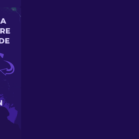
NA
ORE
DE
N