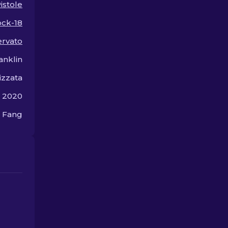
istole
ock-18
ervato
anklin
izzata
 2020
 Fang