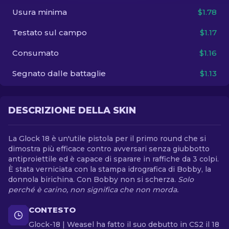
Usura minima
$1.78
IT
Testato sul campo
$1.17
Consumato
$1.16
Segnato dalle battaglie
$1.13
DESCRIZIONE DELLA SKIN
La Glock 18 è un'utile pistola per il primo round che si
dimostra più efficace contro avversari senza giubbotto
antiproiettile ed è capace di sparare in raffiche da 3 colpi.
È stata verniciata con la stampa idrografica di Bobby, la
donnola birichina. Con Bobby non si scherza.
Solo
perché è carino, non significa che non morda.
CONTESTO
Glock-18 | Weasel ha fatto il suo debutto in CS2 il 18