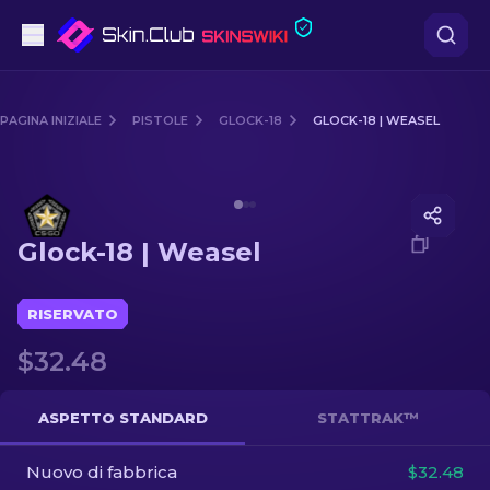
Pistole
PAGINA INIZIALE
PISTOLE
GLOCK-18
GLOCK-18 | WEASEL
Fascia media
Media of
Glock-18 | Weasel
Fucile
Glock-18 | Weasel
Fucile di precisione
Coltelli
RISERVATO
$32.48
Guanto
Casse
ASPETTO STANDARD
STATTRAK™
Nuovo di fabbrica
Altro
$32.48