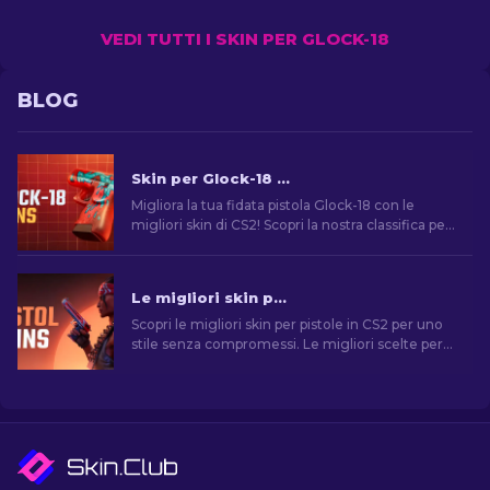
VEDI TUTTI I SKIN PER GLOCK-18
BLOG
Skin per Glock-18 di CS2: La Classifica Completa [2026]
Migliora la tua fidata pistola Glock-18 con le
migliori skin di CS2! Scopri la nostra classifica per
trovare l'aggiunta perfetta al tuo inventario.
Le migliori skin per pistola in CS2 [2026]
Scopri le migliori skin per pistole in CS2 per uno
stile senza compromessi. Le migliori scelte per
Desert Eagle, USP-S e molte altre!