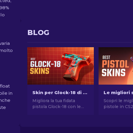
icted,
.98%
 lo
BLOG
varia
 molto
float
Skin per Glock-18 di CS2: La Classifica Completa [2026]
bile in
anche
Migliora la tua fidata
Scopri le migl
pistola Glock-18 con le
pistole in CS
ste
migliori skin di CS2!
stile senza 
Scopri la nostra classifica
Le migliori sc
per trovare l'aggiunta
Desert Eagle
perfetta al tuo inventario.
molte altre!