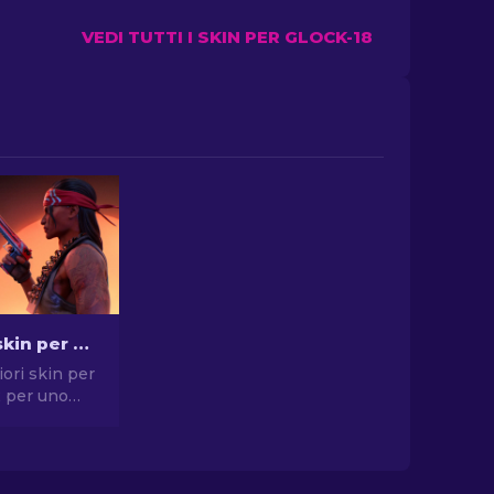
VEDI TUTTI I SKIN PER GLOCK-18
Le migliori skin per pistola in CS2 [2026]
iori skin per
2 per uno
compromessi.
elte per
, USP-S e