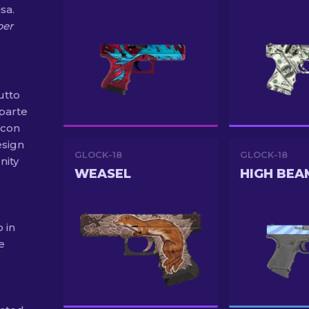
sa.
per
utto
 parte
 con
esign
GLOCK-18
GLOCK-18
nity
WEASEL
HIGH BEA
 in
e