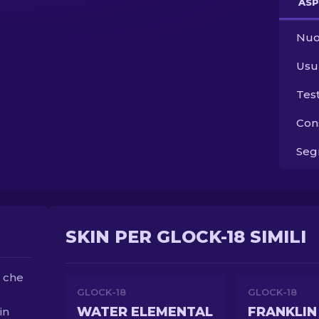
ASP
Nuo
Usu
Tes
Con
Segn
SKIN PER GLOCK-18 SIMILI
d che
GLOCK-18
GLOCK-18
WATER ELEMENTAL
FRANKLIN
in