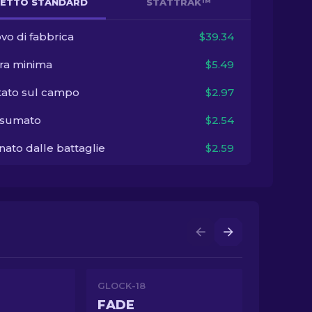
ETTO STANDARD
STATTRAK™
vo di fabbrica
$39.34
ra minima
$5.49
tato sul campo
$2.97
sumato
$2.54
ato dalle battaglie
$2.59
GLOCK-18
FADE