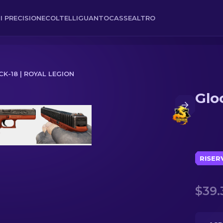
I PRECISIONE
COLTELLI
GUANTO
CASSE
ALTRO
K-18 | ROYAL LEGION
Glo
RISER
$39.