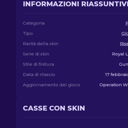
INFORMAZIONI RIASSUNTIV
Categoria
P
Tipo
Gl
Rarità della skin
Ris
Serie di skin
Royal 
Stile di finitura
Gun
Data di rilascio
17 febbrai
Aggiornamento del gioco
Operation Wi
CASSE CON SKIN