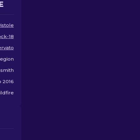
E
istole
ock-18
ervato
Legion
smith
o 2016
ldfire