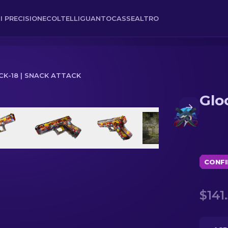
I PRECISIONE
COLTELLI
GUANTO
CASSE
ALTRO
CK-18 | SNACK ATTACK
Glo
CONFI
$141