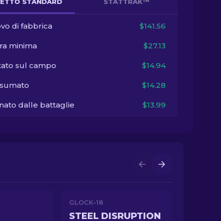
ETTO STANDARD
STATTRAK™
vo di fabbrica
$141.56
ra minima
$27.13
tato sul campo
$14.94
sumato
$14.28
ato dalle battaglie
$13.99
GLOCK-18
STEEL DISRUPTION