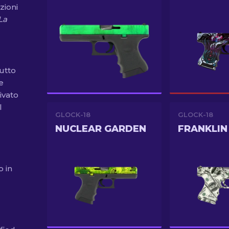
zioni
La
butto
e
ivato
l
GLOCK-18
GLOCK-18
NUCLEAR GARDEN
FRANKLIN
o in