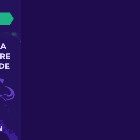
NA
ORE
DE
N