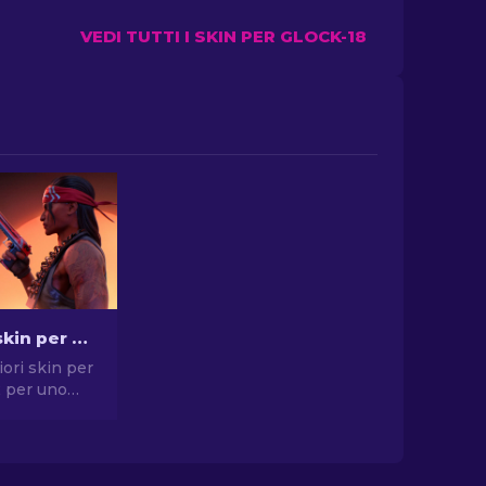
VEDI TUTTI I SKIN PER GLOCK-18
Le migliori skin per pistola in CS2 [2026]
iori skin per
2 per uno
compromessi.
elte per
, USP-S e