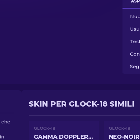
ASP
Nuo
Usu
Tes
Con
Segn
SKIN PER GLOCK-18 SIMILI
d che
GLOCK-18
GLOCK-18
GAMMA DOPPLER EMERALD
NEO-NOIR
in