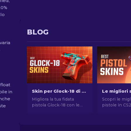
fied,
.20%
 lo
BLOG
varia
n
float
Skin per Glock-18 di CS2: La Classifica Completa [2026]
bile in
anche
Migliora la tua fidata
Scopri le migl
pistola Glock-18 con le
pistole in CS
ste
migliori skin di CS2!
stile senza 
Scopri la nostra classifica
Le migliori sc
per trovare l'aggiunta
Desert Eagle
perfetta al tuo inventario.
molte altre!