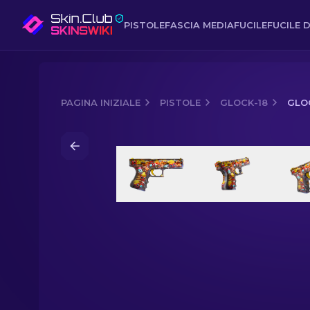
PISTOLE
FASCIA MEDIA
FUCILE
FUCILE D
PAGINA INIZIALE
PISTOLE
GLOCK-18
GLO
Media of
Glock-18 | Snack Attack