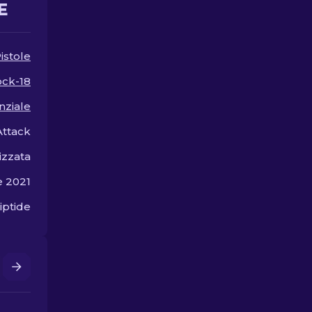
E
istole
ock-18
nziale
Attack
izzata
e 2021
iptide