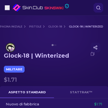
Pistole
PAGINA INIZIALE
PISTOLE
GLOCK-18
GLOCK-18 | WINTERIZED
Fascia media
Media of
Glock-18 | Winterized
Fucile
Glock-18 | Winterized
Fucile di precisione
Coltelli
MILITARE
$1.71
Guanto
Casse
ASPETTO STANDARD
STATTRAK™
Nuovo di fabbrica
Altro
$1.71