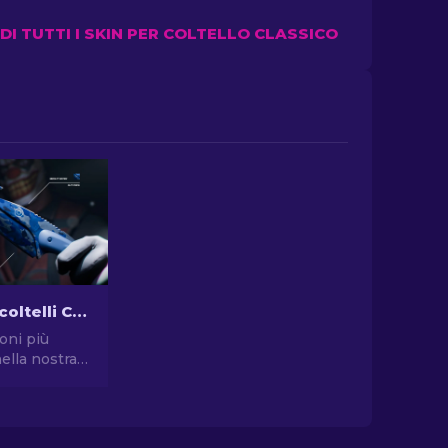
DI TUTTI I SKIN PER COLTELLO CLASSICO
Le skin per coltelli CS2 più economiche [2026]
oni più
ella nostra
 per coltelli
omiche e
 stile di
spendere