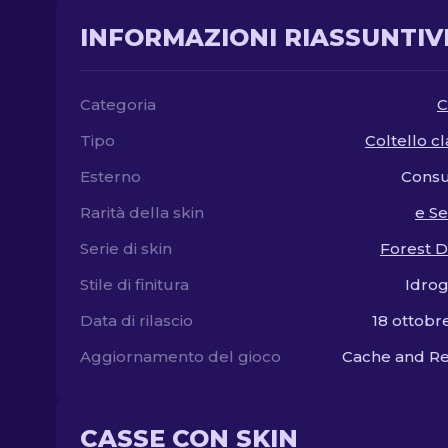
INFORMAZIONI RIASSUNTIV
Categoria
C
Tipo
Coltello cl
Esterno
Cons
Rarità della skin
e S
Serie di skin
Forest 
Stile di finitura
Idrog
Data di rilascio
18 ottobr
Aggiornamento del gioco
Cache and Re
CASSE CON SKIN