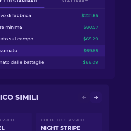
ETTO STANDARD
STATTRAK™
vo di fabbrica
$221.85
ra minima
$80.57
tato sul campo
$65.29
sumato
$69.55
ato dalle battaglie
$66.09
CO SIMILI
ASSICO
COLTELLO CLASSICO
EL
NIGHT STRIPE