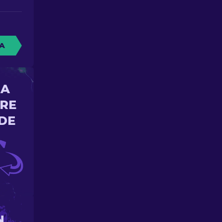
A
NA
ORE
DE
N