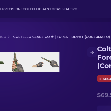
I PRECISIONE
COLTELLI
GUANTO
CASSE
ALTRO
ICO
COLTELLO CLASSICO ★ | FOREST DDPAT (CONSUMATO)
Colt
t DDPAT (Consumato)
For
(Co
E SEG
$69.