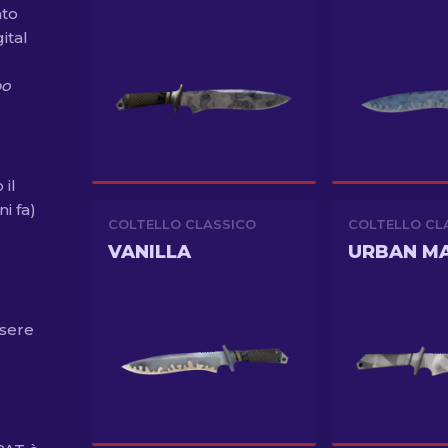
ato
ital
po
 il
i fa)
COLTELLO CLASSICO
COLTELLO CL
VANILLA
URBAN M
ssere