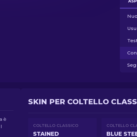
ASP
Nuo
Usu
Tes
Con
Segn
SKIN PER COLTELLO CLASSI
a è
COLTELLO CLASSICO
COLTELLO CL
l
STAINED
BLUE STE