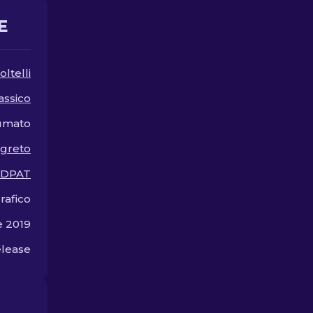
una fortuna!
E
oltelli
assico
umato
egreto
DDPAT
rafico
e 2019
lease