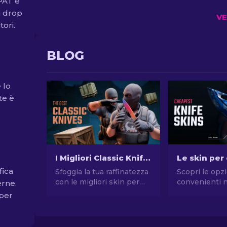
DPAT è
i drop
VE
ori.
BLOG
 lo
te è
I Migliori Classic Knife di CS2 [2026]
fica
Sfoggia la tua raffinatezza
Scopri le opzi
con le migliori skin per
convenienti n
erne.
Classic Knife di CS2. Eleva
guida alle skin
 per
il tuo stile di gioco con
CS2 più econ
queste iconiche skin di
migliora il tuo
pregiata manifattura.
gioco senza 