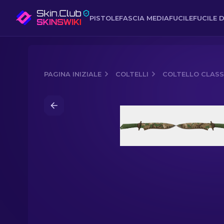
PISTOLE
FASCIA MEDIA
FUCILE
FUCILE D
PAGINA INIZIALE
COLTELLI
COLTELLO CLASS
Media of
Coltello classico ★ | Fores