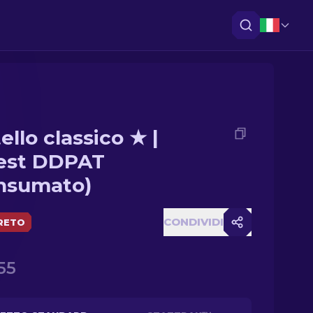
ello classico ★ |
est DDPAT
nsumato)
CONDIVIDI
RETO
55