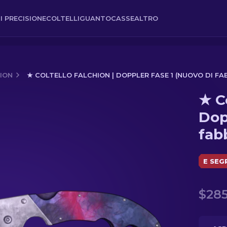
I PRECISIONE
COLTELLI
GUANTO
CASSE
ALTRO
ION
★ COLTELLO FALCHION | DOPPLER FASE 1 (NUOVO DI FA
★ Co
 Fase 1 (Nuovo di fabbrica)
Dop
fab
E SEG
$285