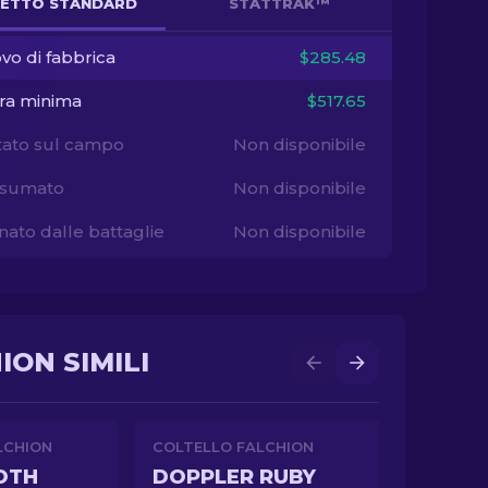
ETTO STANDARD
STATTRAK™
vo di fabbrica
$285.48
ra minima
$517.65
tato sul campo
Non disponibile
sumato
Non disponibile
ato dalle battaglie
Non disponibile
ION SIMILI
LCHION
COLTELLO FALCHION
OTH
DOPPLER RUBY