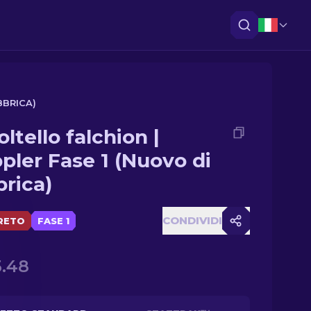
BBRICA)
ltello falchion |
pler Fase 1 (Nuovo di
brica)
CONDIVIDI
RETO
FASE 1
.48