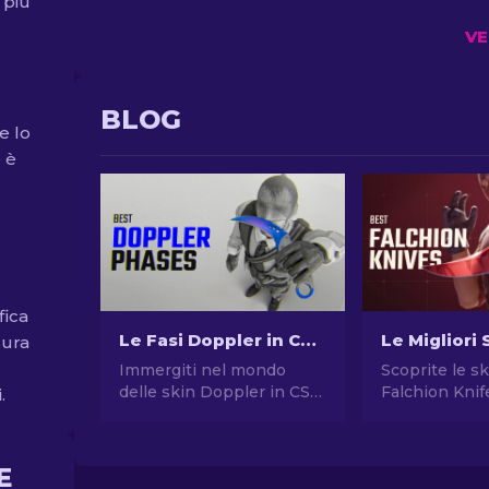
 più
VE
BLOG
e lo
 è
fica
Le Fasi Doppler in CS2: Guida Completa (Coltelli & Prezzi)
sura
Immergiti nel mondo
Scoprite le sk
delle skin Doppler in CS2
Falchion Knif
.
con la nostra guida
importanti ne
completa. Esplora coltelli,
classifica! Es
prezzi, fasi e tutto ciò che
più ambiti e i
E
devi sapere su di essi.
rari per il tu