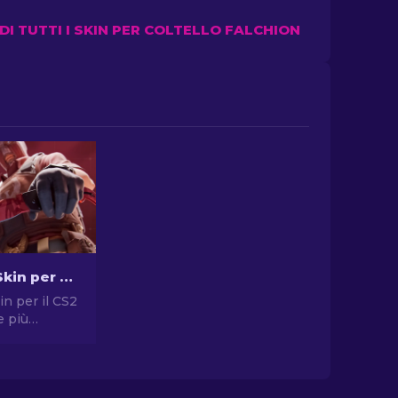
DI TUTTI I SKIN PER COLTELLO FALCHION
Le Migliori Skin per Coltello Falchion CS2: La Top List
in per il CS2
e più
lla nostra
plora i design
 modelli più
o CS2 Falchion