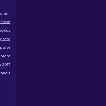
Knife.
oltelli
lchion
bbrica
egreto
ppler
colore
o 2017
Canals