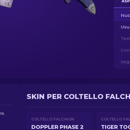
ASP
Nuo
Usu
Tes
Con
Segn
SKIN PER COLTELLO FALCH
na,
COLTELLO FALCHION
COLTELLO FA
DOPPLER PHASE 2
TIGER TO