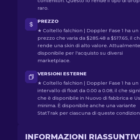
contenitori. Questo lo rende il tipo di drop
raro.
PREZZO
★ Coltello falchion | Doppler Fase 1 ha un
prezzo che varia da $285.48 a $517.65, il ch
rende una skin di alto valore. Attualmente
disponibile per l'acquisto su diversi
marketplace.
VERSIONI ESTERNE
★ Coltello falchion | Doppler Fase 1 ha un
intervallo di float da 0.00 a 0.08, il che signi
che è disponibile in Nuovo di fabbrica e U
minima. È disponibile anche una variante
StatTrak per ciascuna di queste condizioni
INFORMAZIONI RIASSUNTIV