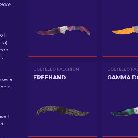
olore
o il
 fa)
 con
".
COLTELLO FALCHION
COLTELLO FA
FREEHAND
essere
ene a
ase 1
di