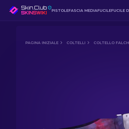
PISTOLE
FASCIA MEDIA
FUCILE
FUCILE D
PAGINA INIZIALE
COLTELLI
COLTELLO FALCH
Media of
★ Coltello falchion | Doppler