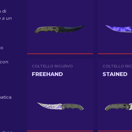
 di
 a un
uo
)
 con
COLTELLO RICURVO
COLTELLO RI
FREEHAND
STAINED
atica
è