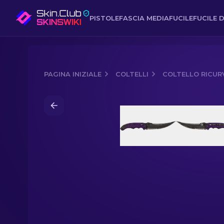
PISTOLE
FASCIA MEDIA
FUCILE
FUCILE D
PAGINA INIZIALE
COLTELLI
COLTELLO RICUR
Media of
Coltello ricurvo ★ | Ultravio