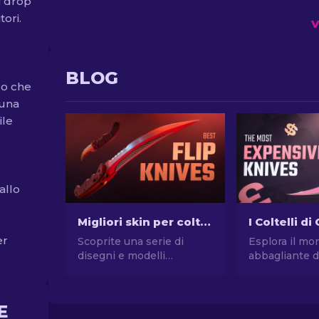
i drop
ori.
V
BLOG
zo che
 una
ile
allo
Migliori skin per coltelli "Flip" CS2 [2026]
er
Scoprite una serie di
Esplora il mo
disegni e modelli
abbagliante d
migliorati su queste skin
nostra collez
CS2 Flip Knife. Scoprite le
skin di coltel
7 migliori opzioni che
costose! Scopr
E
abbiamo scelto per voi.
sbalorditivi de