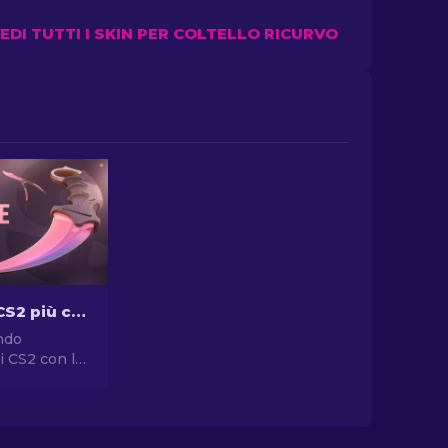
EDI TUTTI I SKIN PER COLTELLO RICURVO
I Coltelli di CS2 più costosi [2026]
ndo
i CS2 con la
ione delle
li CS2 più
ite i prezzi
i coltelli più