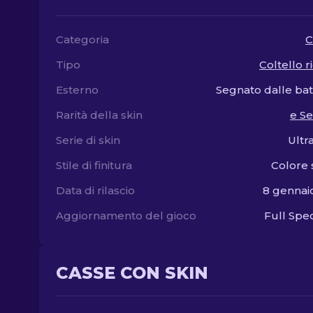
Categoria
C
Tipo
Coltello r
Esterno
Segnato dalle bat
Rarità della skin
e S
Serie di skin
Ultr
Stile di finitura
Colore 
Data di rilascio
8 gennai
Aggiornamento del gioco
Full Sp
CASSE CON SKIN