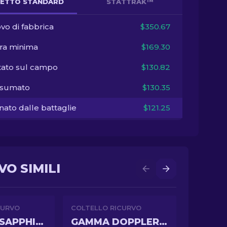
ETTO STANDARD
STATTRAK™
vo di fabbrica
$350.67
ra minima
$169.30
tato sul campo
$130.82
sumato
$130.35
ato dalle battaglie
$121.25
VO SIMILI
CURVO
COLTELLO RICURVO
DOPPLER SAPPHIRE
GAMMA DOPPLER PHASE 3