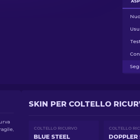
ASP
Nuo
Usu
Tes
Con
Segn
SKIN PER COLTELLO RICUR
curva
COLTELLO RICURVO
COLTELLO RI
agile,
BLUE STEEL