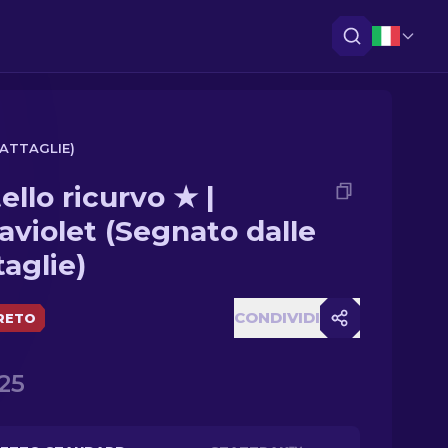
BATTAGLIE)
ello ricurvo ★ |
raviolet (Segnato dalle
taglie)
CONDIVIDI
RETO
.25