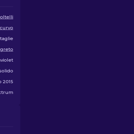
rari.
oltelli
icurvo
taglie
egreto
aviolet
solido
o 2015
ectrum