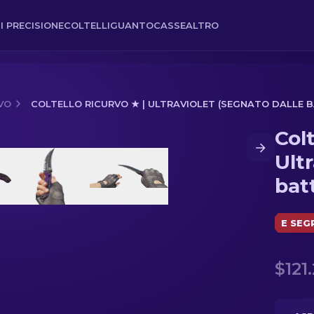
I PRECISIONE
COLTELLI
GUANTO
CASSE
ALTRO
VO
COLTELLO RICURVO ★ | ULTRAVIOLET (SEGNATO DALLE 
Colt
let (Segnato dalle battaglie)
Ult
bat
E SEG
$121