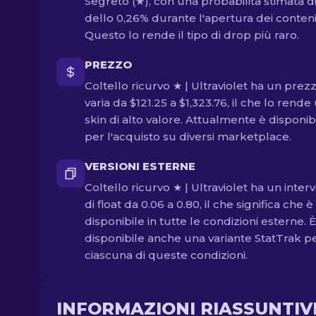
Segreto (★), con una probabilità stimata d
dello 0,26% durante l'apertura dei contenit
Questo lo rende il tipo di drop più raro.
PREZZO
Coltello ricurvo ★ | Ultraviolet ha un prez
varia da $121.25 a $1,323.76, il che lo rende
skin di alto valore. Attualmente è disponib
per l'acquisto su diversi marketplace.
VERSIONI ESTERNE
Coltello ricurvo ★ | Ultraviolet ha un interv
di float da 0.06 a 0.80, il che significa che è
disponibile in tutte le condizioni esterne. È
disponibile anche una variante StatTrak p
ciascuna di queste condizioni.
INFORMAZIONI RIASSUNTIV