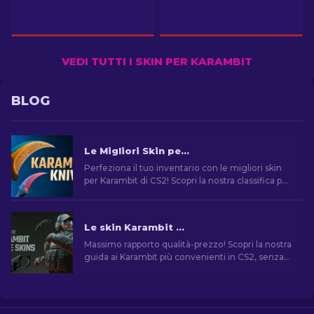
VEDI TUTTI I SKIN PER KARAMBIT
BLOG
Le Migliori Skin per Karambit di CS2
Perfeziona il tuo inventario con le migliori skin
per Karambit di CS2! Scopri la nostra classifica per
trovare l'upgrade definitivo per il tuo coltello.
Le skin Karambit più economiche su CS2 [2026]
Massimo rapporto qualità-prezzo! Scopri la nostra
guida ai Karambit più convenienti in CS2, senza
rinunciare a stile o qualità.