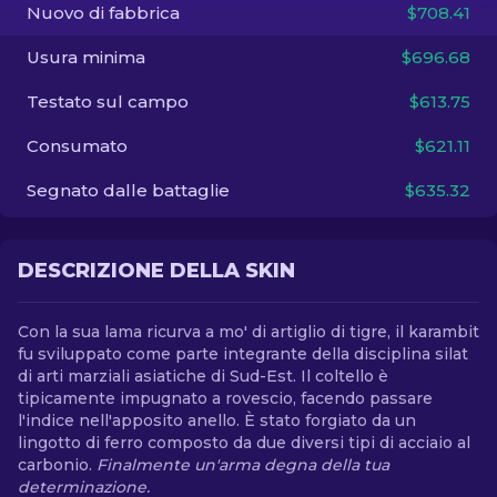
Nuovo di fabbrica
$708.41
IT
Usura minima
$696.68
Testato sul campo
$613.75
Consumato
$621.11
Segnato dalle battaglie
$635.32
DESCRIZIONE DELLA SKIN
Con la sua lama ricurva a mo' di artiglio di tigre, il karambit
fu sviluppato come parte integrante della disciplina silat
di arti marziali asiatiche di Sud-Est. Il coltello è
tipicamente impugnato a rovescio, facendo passare
l'indice nell'apposito anello. È stato forgiato da un
lingotto di ferro composto da due diversi tipi di acciaio al
carbonio.
Finalmente un'arma degna della tua
determinazione.