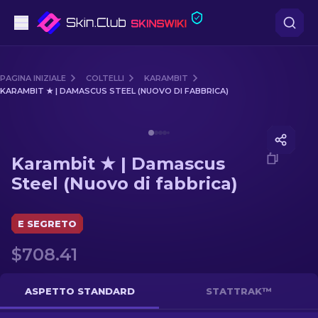
Pistole
PAGINA INIZIALE
COLTELLI
KARAMBIT
KARAMBIT ★ | DAMASCUS STEEL (NUOVO DI FABBRICA)
Fascia media
Media of
Karambit ★ | Damascus Steel (Nuovo di fabbr
Fucile
Karambit ★ | Damascus
Fucile di precisione
Steel (Nuovo di fabbrica)
Coltelli
E SEGRETO
Guanto
$708.41
Casse
ASPETTO STANDARD
STATTRAK™
Altro