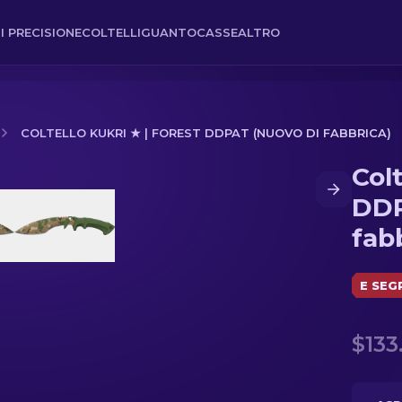
I PRECISIONE
COLTELLI
GUANTO
CASSE
ALTRO
COLTELLO KUKRI ★ | FOREST DDPAT (NUOVO DI FABBRICA)
Colt
PAT (Nuovo di fabbrica)
DDP
fab
E SEG
$133