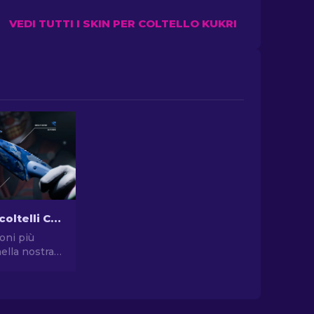
VEDI TUTTI I SKIN PER COLTELLO KUKRI
Le skin per coltelli CS2 più economiche [2026]
oni più
ella nostra
 per coltelli
omiche e
 stile di
spendere