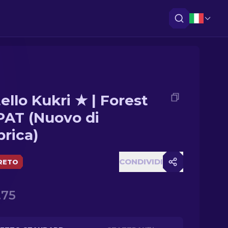
ello Kukri ★ | Forest
AT (Nuovo di
brica)
CONDIVIDI
RETO
.75