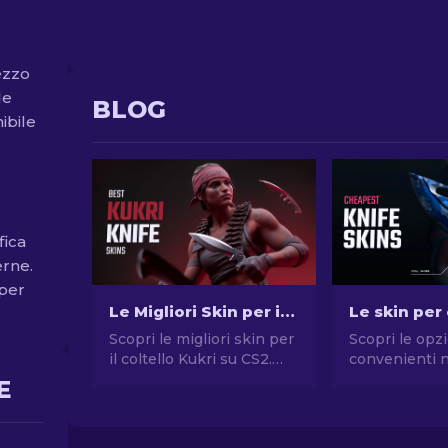
ezzo
de
BLOG
ibile
fica
erne.
 per
Le Migliori Skin per il Coltello Kukri in CS2 [2026]
Scopri le migliori skin per
Scopri le opzi
il coltello Kukri su CS2.
convenienti n
Fatti notare con la nostra
guida alle skin
E
guida ai designi più
CS2 più econ
iconici.
migliora il tuo
gioco senza 