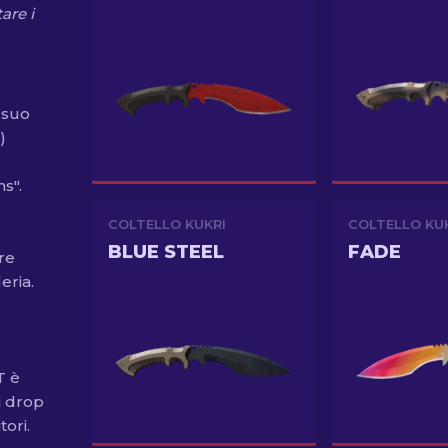
are i
 suo
)
s".
COLTELLO KUKRI
COLTELLO KU
BLUE STEEL
FADE
re
eria.
T è
i drop
ori.