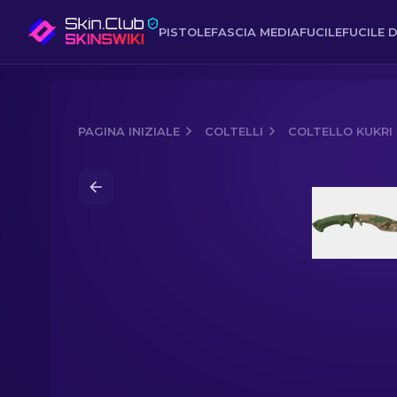
PISTOLE
FASCIA MEDIA
FUCILE
FUCILE D
PAGINA INIZIALE
COLTELLI
COLTELLO KUKRI
Media of
Coltello Kukri ★ | Forest DD