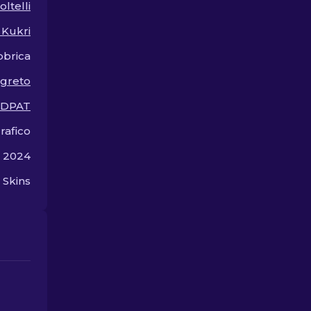
oltelli
una fortuna!
 Kukri
bbrica
egreto
DDPAT
rafico
o 2024
 Skins