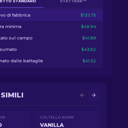
ETTO STANDARD
STATTRAK™
vo di fabbrica
$133.75
ra minima
$49.94
tato sul campo
$41.89
sumato
$43.62
ato dalle battaglie
$41.52
SIMILI
KRI
COLTELLO KUKRI
D
VANILLA