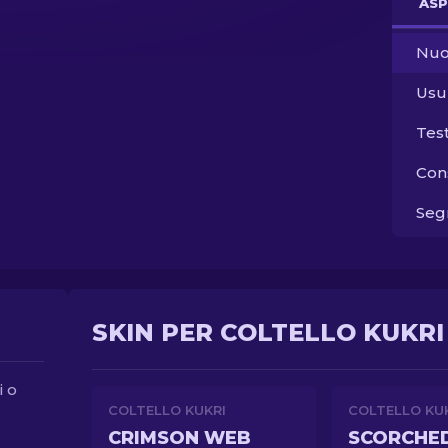
ASP
Nuo
Usu
Tes
Con
Segn
SKIN PER COLTELLO KUKRI 
i o
COLTELLO KUKRI
COLTELLO KU
CRIMSON WEB
SCORCHE