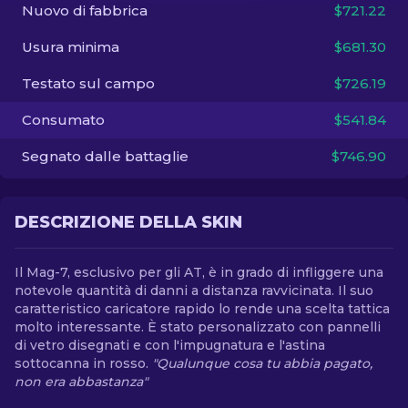
Nuovo di fabbrica
$721.22
IT
Usura minima
$681.30
Testato sul campo
$726.19
Consumato
$541.84
Segnato dalle battaglie
$746.90
DESCRIZIONE DELLA SKIN
Il Mag-7, esclusivo per gli AT, è in grado di infliggere una
notevole quantità di danni a distanza ravvicinata. Il suo
caratteristico caricatore rapido lo rende una scelta tattica
molto interessante. È stato personalizzato con pannelli
di vetro disegnati e con l'impugnatura e l'astina
sottocanna in rosso.
"Qualunque cosa tu abbia pagato,
non era abbastanza"