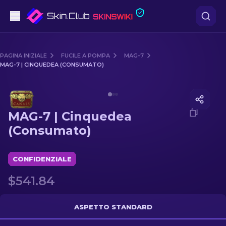
Pistole
PAGINA INIZIALE
FUCILE A POMPA
MAG-7
MAG-7 | CINQUEDEA (CONSUMATO)
Fascia media
Media of
MAG-7 | Cinquedea (Consumato)
Fucile
MAG-7 | Cinquedea
Fucile di precisione
(Consumato)
Coltelli
CONFIDENZIALE
Guanto
$541.84
Casse
ASPETTO STANDARD
Altro