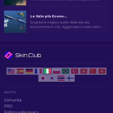
classifiche per trovare il miglior miglioramento
estetico per il vostro fucile.
Le Skin più Economiche in CS2 [2026]
Scoprite le migliori scelte delle skin più
economiche in CS2. Aggiornate il vostro stile in
CS2 con le scelte dei nostri esperti sulle migliori
skin economiche disponibili.
AIUTO
Comunità
PRO
Politica sulla privacy