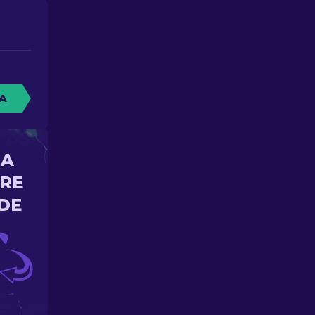
A
NA
ORE
DE