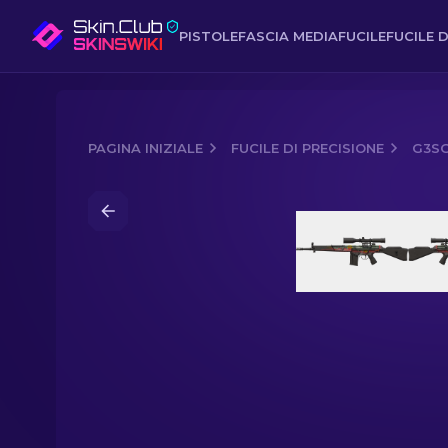
PISTOLE
FASCIA MEDIA
FUCILE
FUCILE D
PAGINA INIZIALE
FUCILE DI PRECISIONE
G3SG
Media of
G3SG1 StatTrak™ | Keeping 