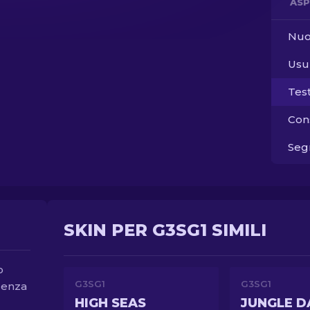
ASP
Nuo
Usu
Tes
Con
Segn
SKIN PER G3SG1 SIMILI
o
G3SG1
G3SG1
denza
HIGH SEAS
JUNGLE D