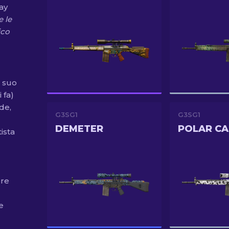
lay
e le
ico
l suo
 fa)
de,
G3SG1
G3SG1
DEMETER
POLAR C
tista
ere
e