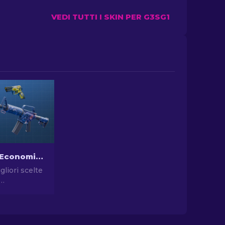
VEDI TUTTI I SKIN PER G3SG1
Le Skin più Economiche in CS2 [2026]
gliori scelte
n CS2.
vostro stile
scelte dei
 sulle