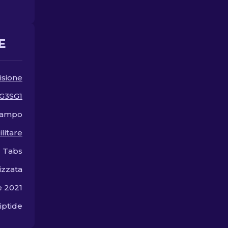
cecchino automatico.
migliori ski
disponibili.
E
isione
G3SG1
 campo
ilitare
 Tabs
izzata
e 2021
iptide