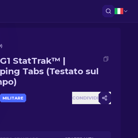
)
G1 StatTrak™ |
ping Tabs (Testato sul
po)
CONDIVIDI
MILITARE