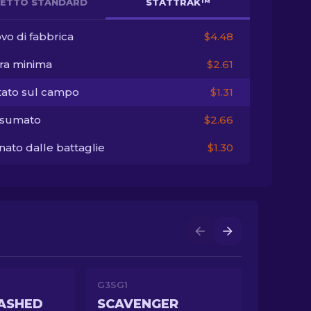
ETTO STANDARD
STATTRAK™
vo di fabbrica
$4.48
ra minima
$2.61
tato sul campo
$1.31
sumato
$2.66
ato dalle battaglie
$1.30
G3SG1
ASHED
SCAVENGER