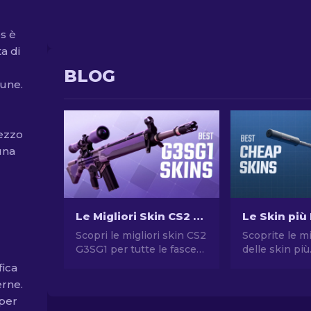
s è
a di
BLOG
mune.
ezzo
una
Le Migliori Skin CS2 G3SG1 in Tutte le Fasce di Prezzo
Scopri le migliori skin CS2
Scoprite le mi
G3SG1 per tutte le fasce
delle skin più
di prezzo! Esplora le
economiche i
fica
classifiche di esperti per
Aggiornate il 
erne.
trovare la skin perfetta
in CS2 con le 
 per
per il tuo fucile da
nostri esperti