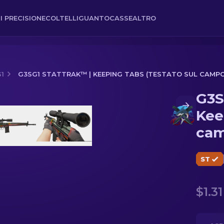
I PRECISIONE
COLTELLI
GUANTO
CASSE
ALTRO
1
G3SG1 STATTRAK™ | KEEPING TABS (TESTATO SUL CAMPO
G3S
Tabs (Testato sul campo)
Kee
cam
ST
$1.31