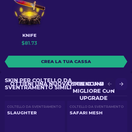
KNIFE
$
81.73
CREA LA TUA CASSA
SKIN PER COLTELLO DA
OTTIENI UNA NUOVA SKIN CON BATTLE
OTTIENI UNA SKIN
SVENTRAMENTO SIMILI
MIGLIORE CON
UPGRADE
COLTELLO DA SVENTRAMENTO
COLTELLO DA SVENTRAMENTO
SLAUGHTER
SAFARI MESH