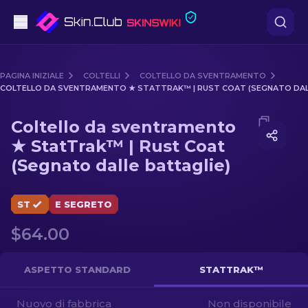
Pistole
PAGINA INIZIALE
COLTELLI
COLTELLO DA SVENTRAMENTO
COLTELLO DA SVENTRAMENTO ★ STATTRAK™ | RUST COAT (SEGNATO DAL
Fascia media
Media of
Coltello da sventramento ★ StatTrak™ | Rust 
Coltello da sventramento
Fucile
★ StatTrak™ | Rust Coat
(Segnato dalle battaglie)
Fucile di precisione
Coltelli
ST
E SEGRETO
Guanto
$64.00
Casse
ASPETTO STANDARD
STATTRAK™
Altro
Nuovo di fabbrica
Non disponibile