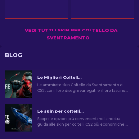
VEDI TUTTI I SKIN PER COLTELLO DA
SVENTRAMENTO
BLOG
Le Migliori Coltello da Sventramento in CS2: Elenco Completo [2026]
Le ammirate skin Coltello da Sventramento di
CS2, con i loro disegni variegati e il loro fascino
estetico, diventano spesso simboli di prestigio e
gusto personale.
Le skin per coltelli CS2 più economiche [2026]
Scopri le opzioni più convenienti nella nostra
guida alle skin per coltelli CS2 più economiche e
migliora il tuo stile di gioco senza spendere una
fortuna!