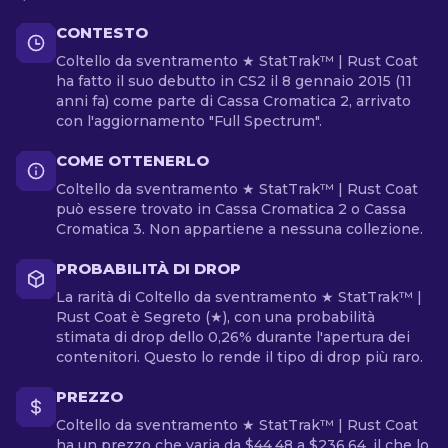
CONTESTO
Coltello da sventramento ★ StatTrak™ | Rust Coat
ha fatto il suo debutto in CS2 il 8 gennaio 2015 (11
anni fa) come parte di Cassa Cromatica 2, arrivato
con l'aggiornamento "Full Spectrum".
COME OTTENERLO
Coltello da sventramento ★ StatTrak™ | Rust Coat
può essere trovato in Cassa Cromatica 2 o Cassa
Cromatica 3. Non appartiene a nessuna collezione.
PROBABILITÀ DI DROP
La rarità di Coltello da sventramento ★ StatTrak™ |
Rust Coat è Segreto (★), con una probabilità
stimata di drop dello 0,26% durante l'apertura dei
contenitori. Questo lo rende il tipo di drop più raro.
PREZZO
Coltello da sventramento ★ StatTrak™ | Rust Coat
ha un prezzo che varia da $44.48 a $236.64, il che lo