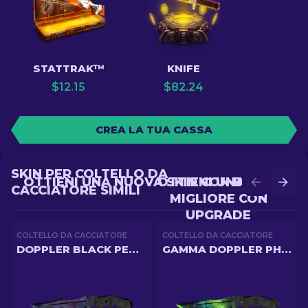
STATTRAK™
KNIFE
$
12.15
$
82.24
CREA LA TUA CASSA
SKIN PER COLTELLO DA
OTTIENI UNA NUOVA SKIN CON BATTLE
OTTIENI UNA SKIN
CACCIATORE SIMILI
MIGLIORE CON
UPGRADE
COLTELLO DA CACCIATORE
COLTELLO DA CACCIATORE
DOPPLER BLACK PEARL
GAMMA DOPPLER PHASE 4