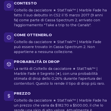
CONTESTO
Coltello da cacciatore ★ StatTrak™ | Marble Fade ha
fatto il suo debutto in CS2 il 15 marzo 2017 (9 anni
fa) come parte di Cassa Spectrum 2, arrivato con
l'aggiornamento "Take a trip to the Canals".
COME OTTENERLO
Coltello da cacciatore ★ StatTrak™ | Marble Fade
può essere trovato in Cassa Spectrum 2. Non
appartiene a nessuna collezione.
PROBABILITÀ DI DROP
La rarità di Coltello da cacciatore ★ StatTrak™ |
Marble Fade è Segreto (★), con una probabilità
stimata di drop dello 0,26% durante l'apertura dei
contenitori. Questo lo rende il tipo di drop più raro.
PREZZO
Coltello da cacciatore ★ StatTrak™ | Marble Fade ha
un prezzo che varia da $182.70 a $500.00, il che lo
rende una skin di alto valore. Attualmente è