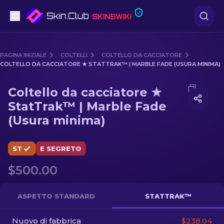
Pistole
PAGINA INIZIALE
COLTELLI
COLTELLO DA CACCIATORE
COLTELLO DA CACCIATORE ★ STATTRAK™ | MARBLE FADE (USURA MINIMA)
Fascia media
Media of
Coltello da cacciatore ★ StatTrak™ | Marble
Coltello da cacciatore ★
Fucile
StatTrak™ | Marble Fade
(Usura minima)
Fucile di precisione
Coltelli
ST
E SEGRETO
Guanto
$500.00
Casse
ASPETTO STANDARD
STATTRAK™
Altro
Nuovo di fabbrica
$238.04