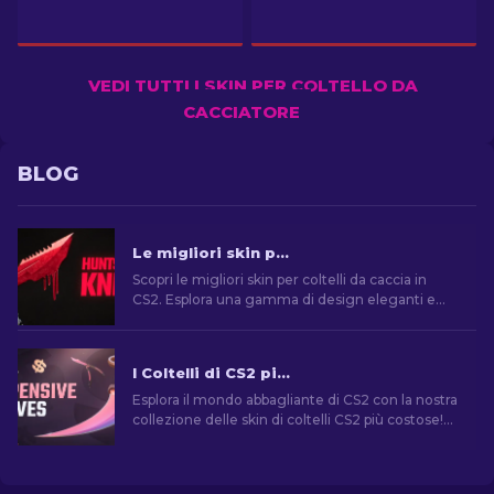
VEDI TUTTI I SKIN PER COLTELLO DA
CACCIATORE
BLOG
Le migliori skin per il coltello da cacciatore in CS2 [2026]
Scopri le migliori skin per coltelli da caccia in
CS2. Esplora una gamma di design eleganti e
accattivanti che miglioreranno il tuo stile di
gioco.
I Coltelli di CS2 più costosi [2026]
Esplora il mondo abbagliante di CS2 con la nostra
collezione delle skin di coltelli CS2 più costose!
Scoprite i prezzi sbalorditivi dei coltelli più rari.