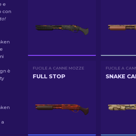
e e
o con
to!
aken
re
mi
FUCILE A CANNE MOZZE
FUCILE A CA
ign è
FULL STOP
SNAKE C
ty
aken
 a