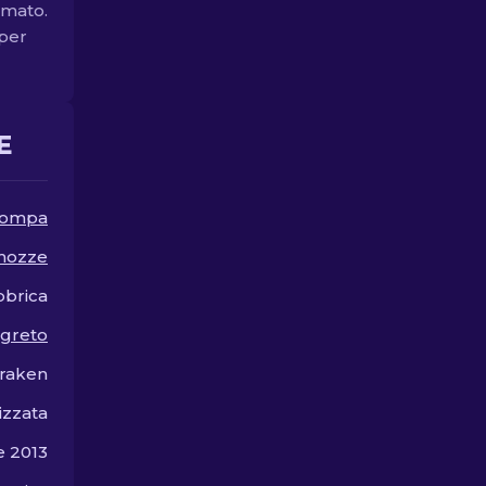
umato.
perfetto per quest'arma.
migliori ski
disponibili.
 per
E
 pompa
 mozze
bbrica
egreto
raken
izzata
e 2013