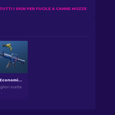
 TUTTI I SKIN PER FUCILE A CANNE MOZZE
Le Skin più Economiche in CS2 [2026]
gliori scelte
n CS2.
vostro stile
scelte dei
 sulle