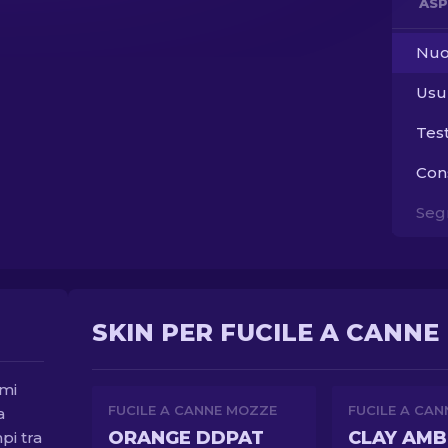
ASP
Nuo
Usu
Tes
Con
Segn
SKIN PER FUCILE A CANNE 
imi
FUCILE A CANNE MOZZE
FUCILE A CA
a
ORANGE DDPAT
CLAY AM
pi tra