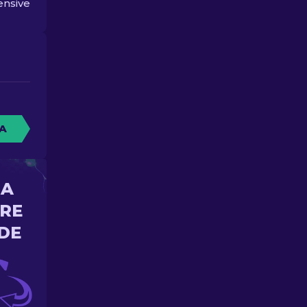
ensive
A
NA
ORE
DE