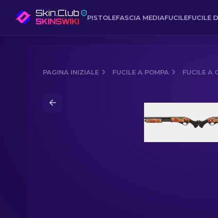
PISTOLE
FASCIA MEDIA
FUCILE
FUCILE D
PAGINA INIZIALE
FUCILE A POMPA
FUCILE A
Media of
Fucile a canne mozze StatTr