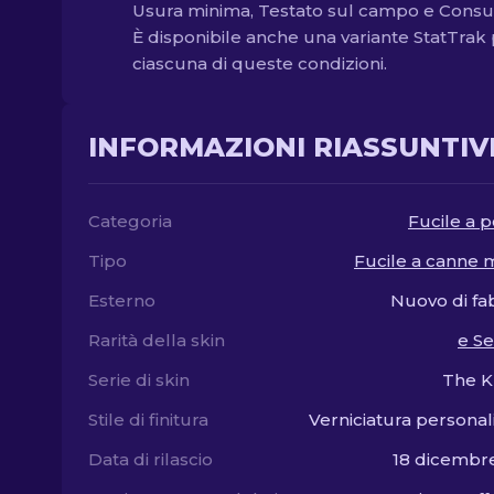
Usura minima, Testato sul campo e Cons
È disponibile anche una variante StatTrak
ciascuna di queste condizioni.
INFORMAZIONI RIASSUNTIV
Categoria
Fucile a
Tipo
Fucile a canne
Esterno
Nuovo di fa
Rarità della skin
e S
Serie di skin
The K
Stile di finitura
Verniciatura personal
Data di rilascio
18 dicembr