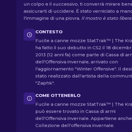
un colpo e il successivo, ti converrà mirare ben
assicurarti di uccidere. È stato verniciato a man
l'immagine di una piovra.
Il mostro è stato libera
CONTESTO
Fucile a canne mozze StatTrak™ | The Kr
ha fatto il suo debutto in CS2 il 18 dicemb
2013 (12 anni fa) come parte di Cassa di ar
dell'Offensiva invernale, arrivato con
l'aggiornamento "Winter Offensive". Il des
stato realizzato dall'artista della communi
"Zaphk".
COME OTTENERLO
Fucile a canne mozze StatTrak™ | The Kr
può essere trovato in Cassa di armi
dell'Offensiva invernale. Appartiene anche
Collezione dell'offensiva invernale.