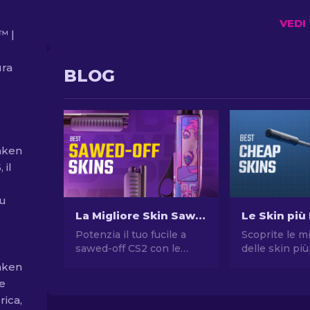
VEDI
™ |
ura
BLOG
aken
 il
su
La Migliore Skin Sawed-off di CS2
Potenzia il tuo fucile a
Scoprite le mi
sawed-off CS2 con le
delle skin più
migliori skin! Esplora le
economiche i
aken
nostre classifiche di
Aggiornate il 
he
esperti per trovare il
in CS2 con le 
rica,
miglioramento estetico
nostri esperti