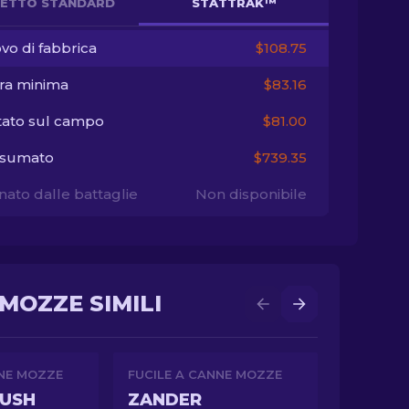
ETTO STANDARD
STATTRAK™
vo di fabbrica
$108.75
ra minima
$83.16
tato sul campo
$81.00
sumato
$739.35
ato dalle battaglie
Non disponibile
MOZZE SIMILI
NNE MOZZE
FUCILE A CANNE MOZZE
BUSH
ZANDER