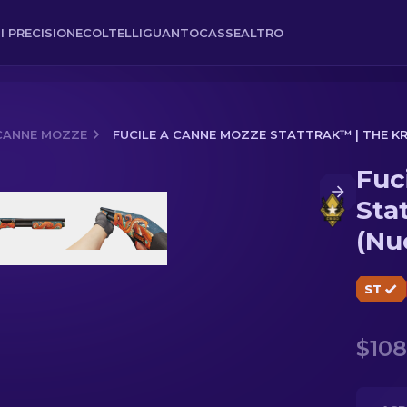
I PRECISIONE
COLTELLI
GUANTO
CASSE
ALTRO
 CANNE MOZZE
FUCILE A CANNE MOZZE STATTRAK™ | THE KR
Fuc
ak™ | The Kraken (Nuovo di fabbrica)
Sta
(Nu
ST
$108