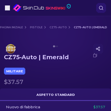
Pistole
PAGINA INIZIALE
PISTOLE
CZ75-AUTO
CZ75-AUTO | EMERALD
Fascia media
Media of
CZ75-Auto | Emerald
Fucile
CZ75-Auto | Emerald
Fucile di precisione
Coltelli
MILITARE
$37.57
Guanto
Casse
ASPETTO STANDARD
Nuovo di fabbrica
Altro
$37.57