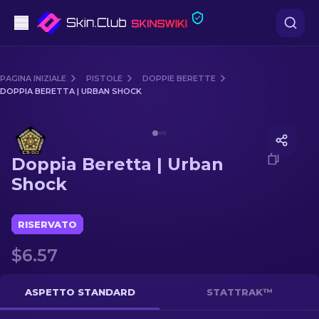
Pistole
PAGINA INIZIALE
PISTOLE
DOPPIE BERETTE
DOPPIA BERETTA | URBAN SHOCK
Fascia media
Media of
Doppia Beretta | Urban Shock
Fucile
Doppia Beretta | Urban
Fucile di precisione
Shock
Coltelli
RISERVATO
Guanto
$6.57
Casse
ASPETTO STANDARD
STATTRAK™
Altro