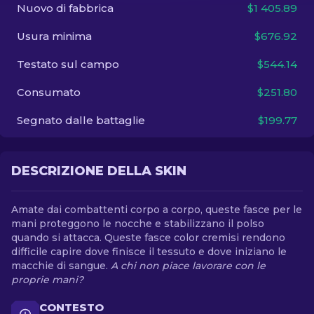
Nuovo di fabbrica
$1 405.89
IT
Usura minima
$676.92
Testato sul campo
$544.14
Consumato
$251.80
Segnato dalle battaglie
$199.77
DESCRIZIONE DELLA SKIN
Amate dai combattenti corpo a corpo, queste fasce per le
mani proteggono le nocche e stabilizzano il polso
quando si attacca. Queste fasce color cremisi rendono
difficile capire dove finisce il tessuto e dove iniziano le
macchie di sangue.
A chi non piace lavorare con le
proprie mani?
CONTESTO