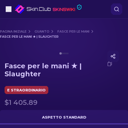
Pistole
PAGINA INIZIALE
GUANTO
FASCE PER LE MANI
FASCE PER LE MANI ★ | SLAUGHTER
Fascia media
Media of
Fasce per le mani ★ | Slaughter
Fucile
Fasce per le mani ★ |
Fucile di precisione
Slaughter
Coltelli
E STRAORDINARIO
Guanto
$1 405.89
Casse
ASPETTO STANDARD
Altro