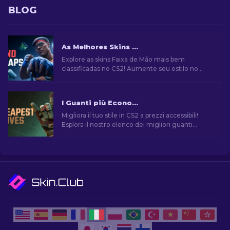
BLOG
As Melhores Skins de Faixas de Mão no CS2: Lista de Classificação
Explore as skins Faixa de Mão mais bem
classificadas no CS2! Aumente seu estilo no
jogo com nossa lista de curadoria especializada
das melhores opções de cosméticos para suas
mãos
I Guanti più Economici in CS2: La Collezione Definitiva [2026]
Migliora il tuo stile in CS2 a prezzi accessibili!
Esplora il nostro elenco dei migliori guanti
economici del gioco e migliora il tuo aspetto nel
gioco.