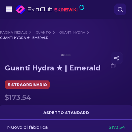
Pistole
PAGINA INIZIALE
GUANTO
GUANTI HYDRA
GUANTI HYDRA ★ | EMERALD
Fascia media
Media of
Guanti Hydra ★ | Emerald
Fucile
Guanti Hydra ★ | Emerald
Fucile di precisione
Coltelli
E STRAORDINARIO
$173.54
Guanto
Casse
ASPETTO STANDARD
Nuovo di fabbrica
Altro
$173.54