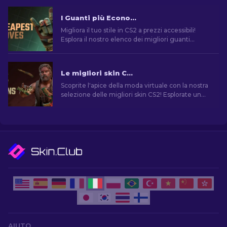
I Guanti più Economici in CS2: La Collezione Definitiva [2026]
Migliora il tuo stile in CS2 a prezzi accessibili!
Esplora il nostro elenco dei migliori guanti
economici del gioco e migliora il tuo aspetto nel
gioco.
Le migliori skin CS2 [2026]
Scoprite l'apice della moda virtuale con la nostra
selezione delle migliori skin CS2! Esplorate un
mondo di stile e valore con le migliori skin di
CS2.
AIUTO