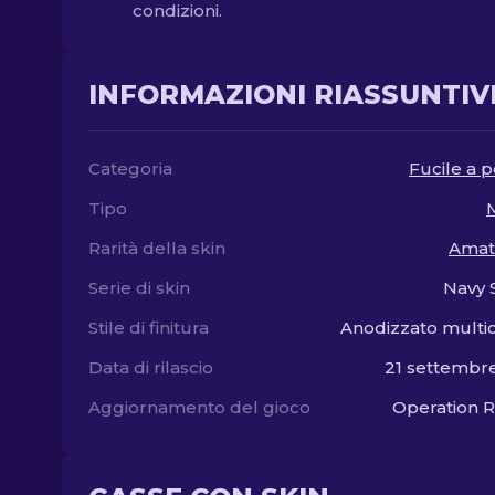
condizioni.
INFORMAZIONI RIASSUNTIV
Categoria
Fucile a
Tipo
Rarità della skin
Amat
Serie di skin
Navy 
Stile di finitura
Anodizzato multi
Data di rilascio
21 settembr
Aggiornamento del gioco
Operation R