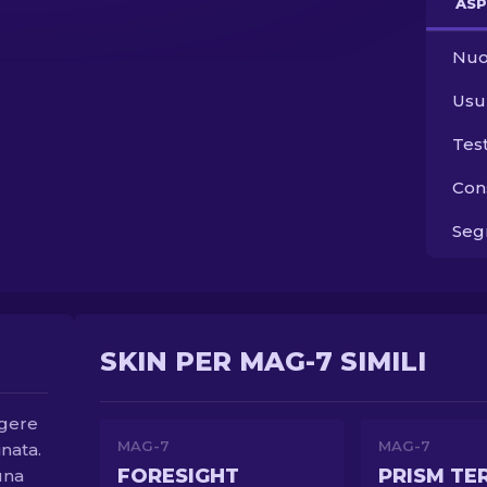
ASP
Nuo
Usu
Tes
Con
Segn
SKIN PER MAG-7 SIMILI
ggere
MAG-7
MAG-7
inata.
FORESIGHT
PRISM TE
una