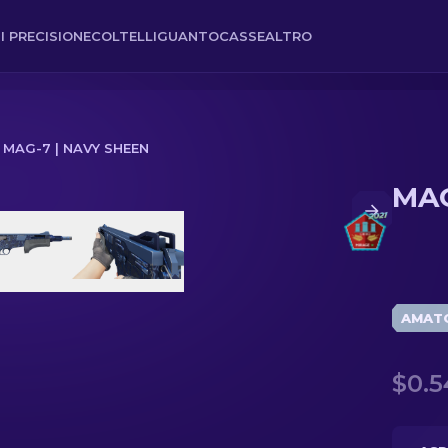
I PRECISIONE
COLTELLI
GUANTO
CASSE
ALTRO
MAG-7 | NAVY SHEEN
MAG
AMAT
$0.5