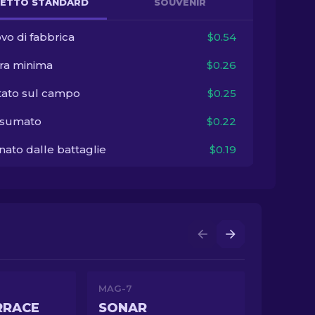
ETTO STANDARD
SOUVENIR
vo di fabbrica
$0.54
ra minima
$0.26
tato sul campo
$0.25
sumato
$0.22
ato dalle battaglie
$0.19
MAG-7
RRACE
SONAR