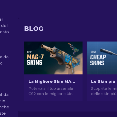
er
 del
BLOG
uesto
ia da
to
La Migliore Skin MAG-7 di CS2 per Ogni Budget
Potenzia il tuo arsenale
Scoprite le mi
CS2 con le migliori skin
delle skin più
at da
MAG-7, adatte a tutte le
economiche i
 in
tasche. Esplorate le
Aggiornate il 
anche
classifiche per trovare il
in CS2 con le 
ste
miglior miglioramento
nostri esperti