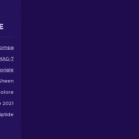
estetico per il vostro
migliori ski
fucile.
disponibili.
E
 pompa
MAG-7
oriale
Sheen
colore
e 2021
iptide