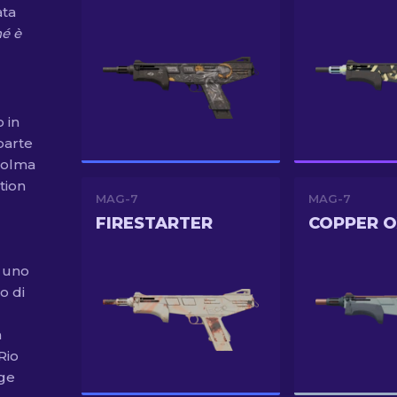
ata
é è
 in
parte
ccolma
tion
MAG-7
MAG-7
FIRESTARTER
COPPER O
n uno
o di
a
Rio
age