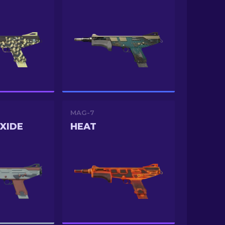
MAG-7
XIDE
HEAT