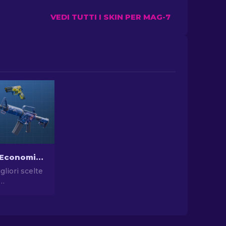
VEDI TUTTI I SKIN PER MAG-7
Le Skin più Economiche in CS2 [2026]
gliori scelte
n CS2.
vostro stile
scelte dei
 sulle