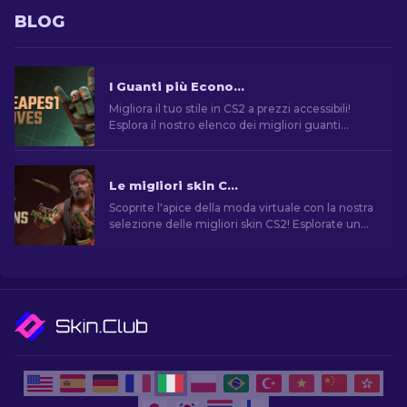
BLOG
I Guanti più Economici in CS2: La Collezione Definitiva [2026]
Migliora il tuo stile in CS2 a prezzi accessibili!
Esplora il nostro elenco dei migliori guanti
economici del gioco e migliora il tuo aspetto nel
gioco.
Le migliori skin CS2 [2026]
Scoprite l'apice della moda virtuale con la nostra
selezione delle migliori skin CS2! Esplorate un
mondo di stile e valore con le migliori skin di
CS2.