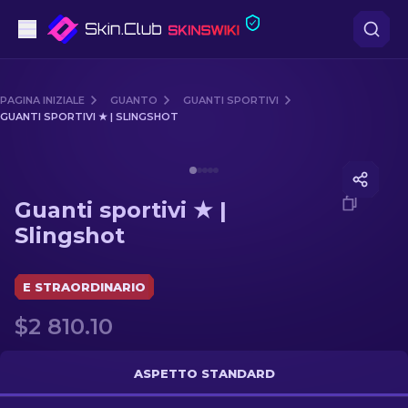
Pistole
PAGINA INIZIALE
GUANTO
GUANTI SPORTIVI
GUANTI SPORTIVI ★ | SLINGSHOT
Fascia media
Media of
Guanti sportivi ★ | Slingshot
Fucile
Guanti sportivi ★ |
Fucile di precisione
Slingshot
Coltelli
E STRAORDINARIO
Guanto
$2 810.10
Casse
ASPETTO STANDARD
Altro