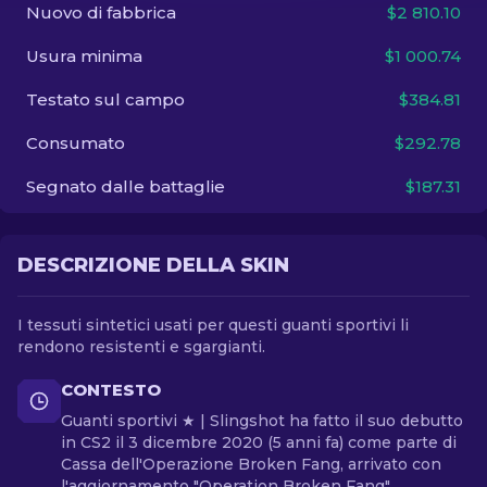
Nuovo di fabbrica
$2 810.10
IT
Usura minima
$1 000.74
Testato sul campo
$384.81
Consumato
$292.78
Segnato dalle battaglie
$187.31
DESCRIZIONE DELLA SKIN
I tessuti sintetici usati per questi guanti sportivi li
rendono resistenti e sgargianti.
CONTESTO
Guanti sportivi ★ | Slingshot ha fatto il suo debutto
in CS2 il 3 dicembre 2020 (5 anni fa) come parte di
Cassa dell'Operazione Broken Fang, arrivato con
l'aggiornamento "Operation Broken Fang".