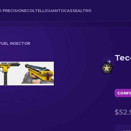
I PRECISIONE
COLTELLI
GUANTO
CASSE
ALTRO
 FUEL INJECTOR
Tec-
CONFI
$52.