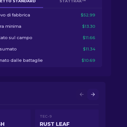
ETTO STANDARD
STATTRAK™
vo di fabbrica
$52.99
ra minima
$13.30
tato sul campo
$11.66
sumato
$11.34
ato dalle battaglie
$10.69
TEC-9
SH
RUST LEAF