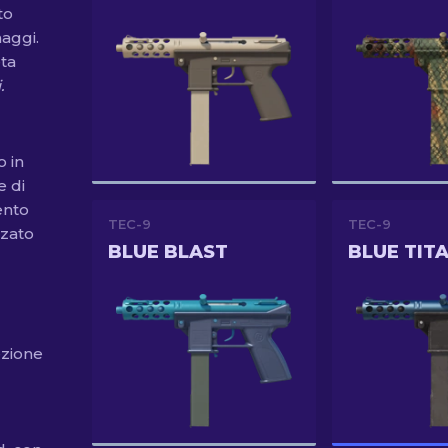
to
aggi.
ta
.
o in
e di
ento
TEC-9
TEC-9
zzato
BLUE BLAST
BLUE TIT
ezione