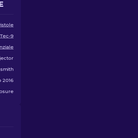
E
moda.
istole
Tec-9
nziale
jector
smith
o 2016
osure