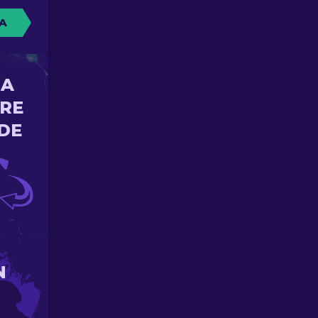
A
NA
ORE
DE
N