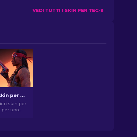
VEDI TUTTI I SKIN PER TEC-9
Le migliori skin per pistola in CS2 [2026]
iori skin per
2 per uno
compromessi.
elte per
, USP-S e