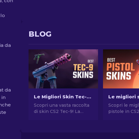
d, con
 lo
BLOG
ia da
at da
Le Migliori Skin Tec-9 di CS2: Classifica [2026]
 in
anche
Scopri una vasta raccolta
Scopri le migl
di skin CS2 Tec-9! La
pistole in CS
ste
nostra classifica presenta
stile senza 
i migliori design Tec-9 per
Le migliori sc
un gameplay
Desert Eagle
impressionante e alla
molte altre!