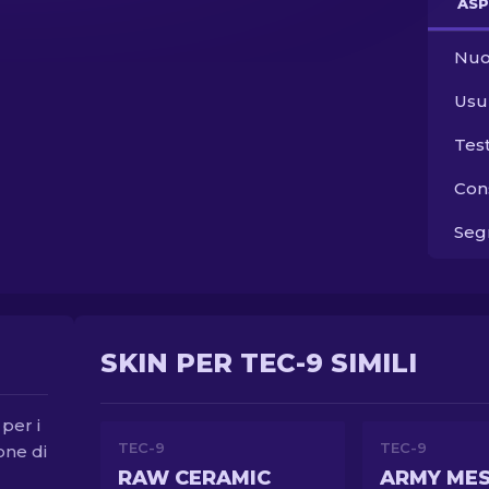
ASP
Nuo
Usu
Tes
Con
Segn
SKIN PER TEC-9 SIMILI
 per i
TEC-9
TEC-9
pone di
RAW CERAMIC
ARMY ME