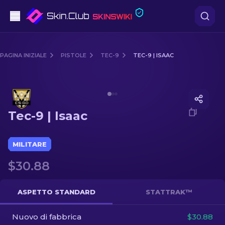
Pistole
PAGINA INIZIALE
PISTOLE
TEC-9
TEC-9 | ISAAC
Fascia media
Media of
Tec-9 | Isaac
Fucile
Tec-9 | Isaac
Fucile di precisione
Coltelli
MILITARE
$30.88
Guanto
Casse
ASPETTO STANDARD
STATTRAK™
Nuovo di fabbrica
Altro
$30.88