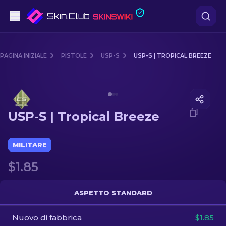
Pistole
PAGINA INIZIALE
PISTOLE
USP-S
USP-S | TROPICAL BREEZE
Fascia media
Media of
USP-S | Tropical Breeze
Fucile
USP-S | Tropical Breeze
Fucile di precisione
Coltelli
MILITARE
$1.85
Guanto
Casse
ASPETTO STANDARD
Nuovo di fabbrica
Altro
$1.85