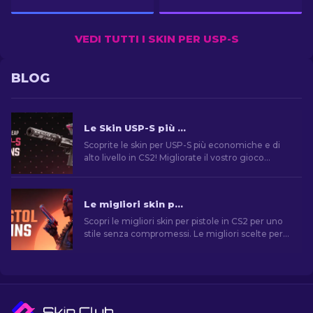
VEDI TUTTI I SKIN PER USP-S
BLOG
Le Skin USP-S più Economiche in CS2: La Classifica [2026]
Scoprite le skin per USP-S più economiche e di
alto livello in CS2! Migliorate il vostro gioco
senza spendere troppo con le classifiche e i
consigli dei nostri esperti.
Le migliori skin per pistola in CS2 [2026]
Scopri le migliori skin per pistole in CS2 per uno
stile senza compromessi. Le migliori scelte per
Desert Eagle, USP-S e molte altre!