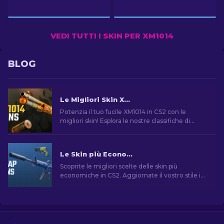
VEDI TUTTI I SKIN PER XM1014
BLOG
Le Migliori Skin XM1014 di CS2 [2026]
Potenzia il tuo fucile XM1014 in CS2 con le
migliori skin! Esplora le nostre classifiche di
esperti per trovare il miglioramento estetico
perfetto per la tua arma.
Le Skin più Economiche in CS2 [2026]
Scoprite le migliori scelte delle skin più
economiche in CS2. Aggiornate il vostro stile in
CS2 con le scelte dei nostri esperti sulle migliori
skin economiche disponibili.