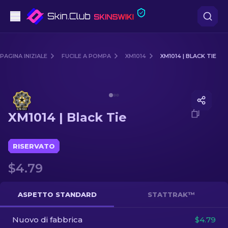
Pistole
PAGINA INIZIALE
FUCILE A POMPA
XM1014
XM1014 | BLACK TIE
Fascia media
Media of
XM1014 | Black Tie
Fucile
XM1014 | Black Tie
Fucile di precisione
Coltelli
RISERVATO
$4.79
Guanto
Casse
ASPETTO STANDARD
STATTRAK™
Nuovo di fabbrica
Altro
$4.79