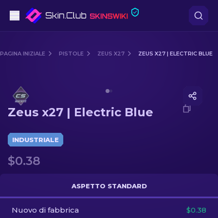
Pistole
PAGINA INIZIALE
PISTOLE
ZEUS X27
ZEUS X27 | ELECTRIC BLUE
Fascia media
Media of
Zeus x27 | Electric Blue
Fucile
Zeus x27 | Electric Blue
Fucile di precisione
Coltelli
INDUSTRIALE
$0.38
Guanto
Casse
ASPETTO STANDARD
Nuovo di fabbrica
Altro
$0.38