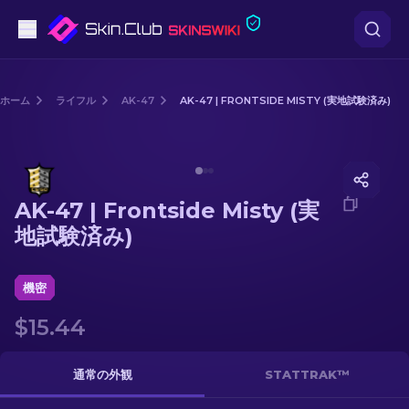
ピストル
ホーム
ライフル
AK-47
AK-47 | FRONTSIDE MISTY (実地試験済み)
中級
Media of
AK-47 | Frontside Misty (実地試験済み)
ライフル
AK-47 | Frontside Misty (実
スナイパーライフル
地試験済み)
ナイフ
機密
グローブ
$15.44
ケース
通常の外観
STATTRAK™
その他