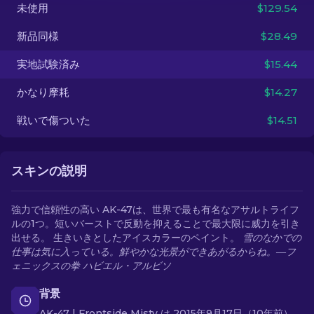
未使用
$129.54
JA
新品同様
$28.49
実地試験済み
$15.44
かなり摩耗
$14.27
戦いで傷ついた
$14.51
スキンの説明
強力で信頼性の高い AK-47は、世界で最も有名なアサルトライフ
ルの1つ。短いバーストで反動を抑えることで最大限に威力を引き
出せる。 生きいきとしたアイスカラーのペイント。
雪のなかでの
仕事は気に入っている。鮮やかな光景ができあがるからね。―フ
ェニックスの拳 ハビエル・アルビソ
背景
AK-47 | Frontside Misty は 2015年9月17日（10年前）