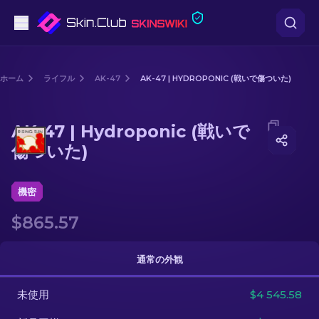
ピストル
ホーム
ライフル
AK-47
AK-47 | HYDROPONIC (戦いで傷ついた)
中級
Media of
AK-47 | Hydroponic (戦いで傷ついた)
AK-47 | Hydroponic (戦いで
ライフル
傷ついた)
スナイパーライフル
機密
ナイフ
$865.57
グローブ
通常の外観
ケース
未使用
$4 545.58
その他