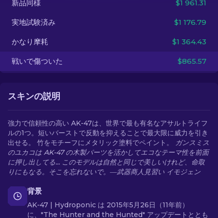
新品同様
$1 961.31
実地試験済み
$1 176.79
JA
かなり摩耗
$1 364.43
戦いで傷ついた
$865.57
スキンの説明
強力で信頼性の高い AK-47は、世界で最も有名なアサルトライフ
ルの1つ。短いバーストで反動を抑えることで最大限に威力を引き
出せる。 竹をモチーフにメタリック塗料でペイント。
ガンスミス
のユカコは AK-47 の木製パーツを活かしてエコなテーマ性を前面
に押し出してる... このモデルは自然と同じで美しいけれど、命取
りにもなる。そこを忘れないで。―武器商人見習い イモジェン
背景
AK-47 | Hydroponic は 2015年5月26日（11年前）
に、"The Hunter and the Hunted" アップデートととも