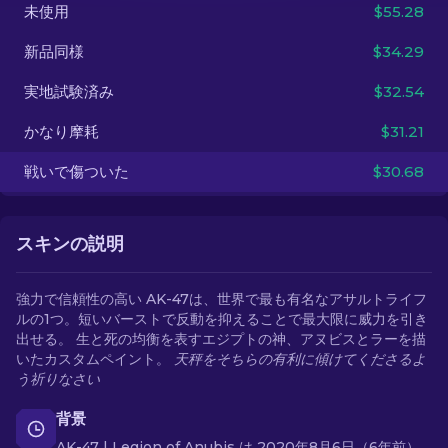
未使用
$55.28
JA
新品同様
$34.29
実地試験済み
$32.54
かなり摩耗
$31.21
戦いで傷ついた
$30.68
スキンの説明
強力で信頼性の高い AK-47は、世界で最も有名なアサルトライフ
ルの1つ。短いバーストで反動を抑えることで最大限に威力を引き
出せる。 生と死の均衡を表すエジプトの神、アヌビスとラーを描
いたカスタムペイント。
天秤をそちらの有利に傾けてくださるよ
う祈りなさい
背景
AK-47 | Legion of Anubis は 2020年8月6日（6年前）