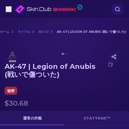
ピストル
ホーム
ライフル
AK-47
AK-47 | LEGION OF ANUBIS (戦いで傷ついた)
中級
Media of
AK-47 | Legion of Anubis (戦いで傷ついた)
ライフル
AK-47 | Legion of Anubis
スナイパーライフル
(戦いで傷ついた)
ナイフ
秘密
グローブ
$30.68
ケース
通常の外観
STATTRAK™
その他